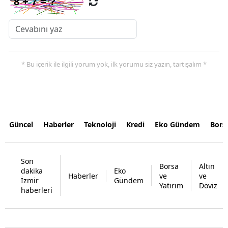
* Bu içerik ile ilgili yorum yok, ilk yorumu siz yazın, tartışalım *
Güncel
Haberler
Teknoloji
Kredi
Eko Gündem
Bors
Son
Borsa
Altın
dakika
Eko
Haberler
ve
ve
İzmir
Gündem
Yatırım
Döviz
haberleri