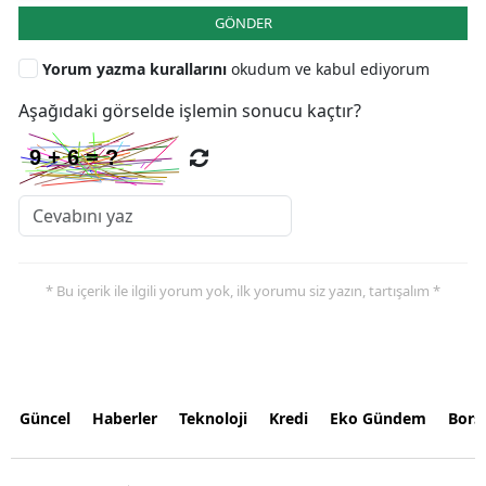
GÖNDER
Yorum yazma kurallarını
okudum ve kabul ediyorum
Aşağıdaki görselde işlemin sonucu kaçtır?
* Bu içerik ile ilgili yorum yok, ilk yorumu siz yazın, tartışalım *
Güncel
Haberler
Teknoloji
Kredi
Eko Gündem
Bors