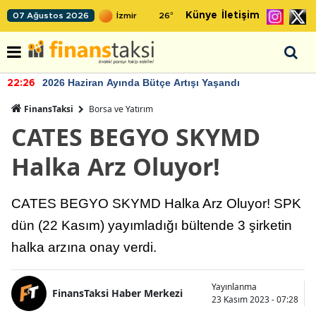
Künye
İletişim
07 Ağustos 2026
26
°
2026 Haziran Ayında Bütçe Artışı Yaşandı
22:26
FinansTaksi
Borsa ve Yatırım
CATES BEGYO SKYMD
Halka Arz Oluyor!
CATES BEGYO SKYMD Halka Arz Oluyor! SPK
dün (22 Kasım) yayımladığı bültende 3 şirketin
halka arzına onay verdi.
Yayınlanma
FinansTaksi Haber Merkezi
23 Kasım 2023 - 07:28