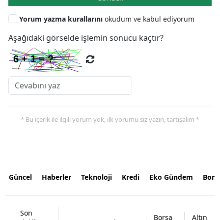
Yorum yazma kurallarını
okudum ve kabul ediyorum
Aşağıdaki görselde işlemin sonucu kaçtır?
* Bu içerik ile ilgili yorum yok, ilk yorumu siz yazın, tartışalım *
Güncel
Haberler
Teknoloji
Kredi
Eko Gündem
Bors
Son
Borsa
Altın