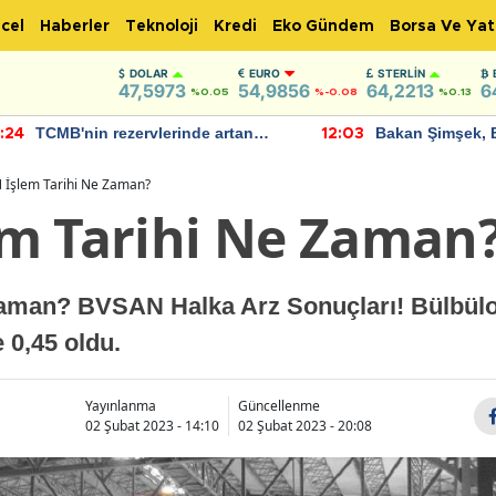
cel
Haberler
Teknoloji
Kredi
Eko Gündem
Borsa Ve Yat
DOLAR
EURO
STERLIN
47,5973
54,9856
64,2213
6
%0.05
%-0.08
%0.13
TCMB'nin rezervlerinde artan
Bakan Şimşek, 
:24
12:03
momentum devam ediyor
için umut verici
bulundu
 İşlem Tarihi Ne Zaman?
m Tarihi Ne Zaman
aman? BVSAN Halka Arz Sonuçları! Bülbüloğ
 0,45 oldu.
Yayınlanma
Güncellenme
02 Şubat 2023 - 14:10
02 Şubat 2023 - 20:08