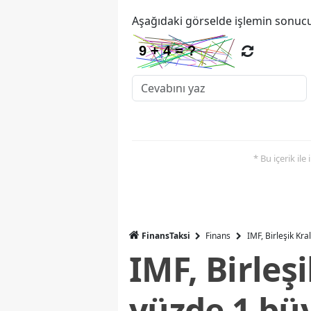
Aşağıdaki görselde işlemin sonucu
* Bu içerik ile
FinansTaksi
Finans
IMF, Birleşik Kr
IMF, Birleş
yüzde 1 bü