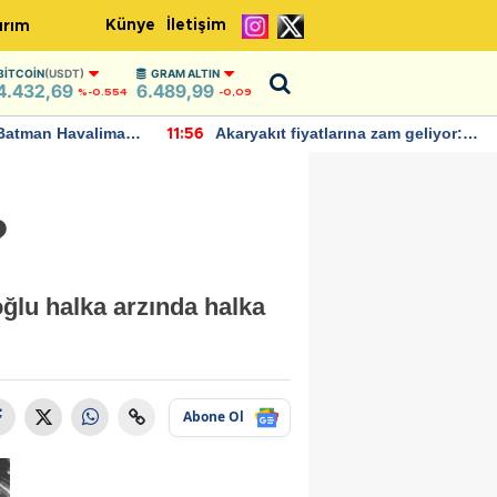
Künye
İletişim
ırım
BITCOIN
(USDT)
GRAM ALTIN
4.432,69
6.489,99
%-0.554
-0,09
Batman Havalimanı
Akaryakıt fiyatlarına zam geliyor:
11:56
 açıklamalarda
Yeni tarih açıklandı
?
lu halka arzında halka
Abone Ol