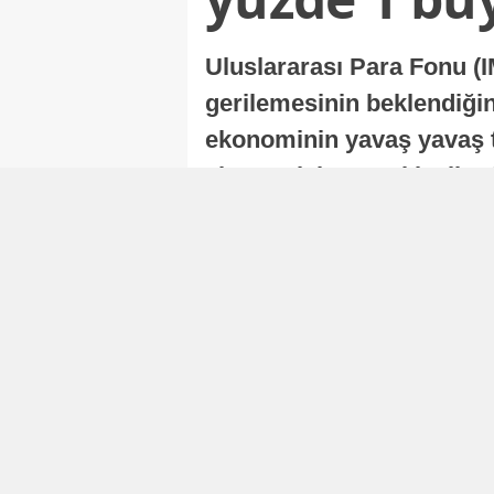
Uluslararası Para Fonu (I
gerilemesinin beklendiğini
ekonominin yavaş yavaş t
ekonomisi, sonraki yıllard
Nur Duman