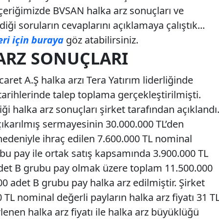
İçeriğimizde BVSAN halka arz sonuçları ve
iği soruların cevaplarını açıklamaya çalıştık...
eri için buraya
göz atabilirsiniz.
ARZ SONUÇLARI
aret A.Ş halka arzı Tera Yatırım liderliğinde
tarihlerinde talep toplama gerçekleştirilmişti.
ği halka arz sonuçları şirket tarafından açıklandı
çıkarılmış sermayesinin 30.000.000 TL’den
 nedeniyle ihraç edilen 7.600.000 TL nominal
ubu pay ile ortak satış kapsamında 3.900.000 TL
adet B grubu pay olmak üzere toplam 11.500.000
0 adet B grubu pay halka arz edilmiştir. Şirket
 TL nominal değerli payların halka arz fiyatı 31 T
lenen halka arz fiyatı ile halka arz büyüklüğü