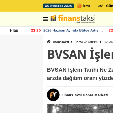
26
°
06 Ağustos 2026
Gün
r seviyesinin
2026 Haziran Ayında Bütçe Artışı
Flaş
22:26
22
Yaşandı
FinansTaksi
Borsa ve Yatırım
BVSAN
BVSAN İşle
BVSAN İşlem Tarihi Ne Z
arzda dağıtım oranı yüzde
FinansTaksi Haber Merkezi