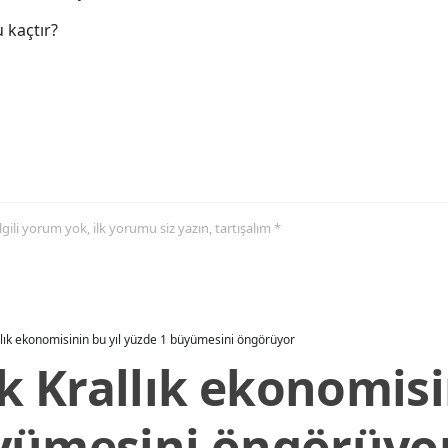
 kaçtır?
 ilgili yorum yok, ilk yorumu siz yazın, tartışalım *
allık ekonomisinin bu yıl yüzde 1 büyümesini öngörüyor
ik Krallık ekonomisi
yümesini öngörüyo