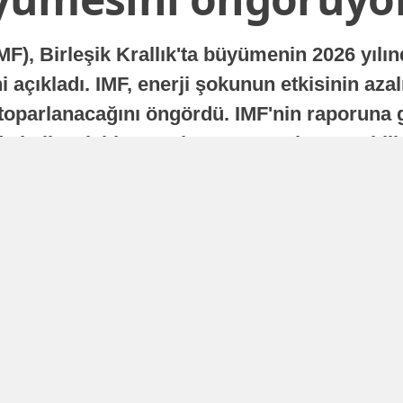
MF), Birleşik Krallık'ta büyümenin 2026 yılı
 açıkladı. IMF, enerji şokunun etkisinin azal
oparlanacağını öngördü. IMF'nin raporuna gö
a istikrarlı bir toparlanma süreci yaşayabilir
Yayınlanma
16 Temmuz 2026 - 22:37