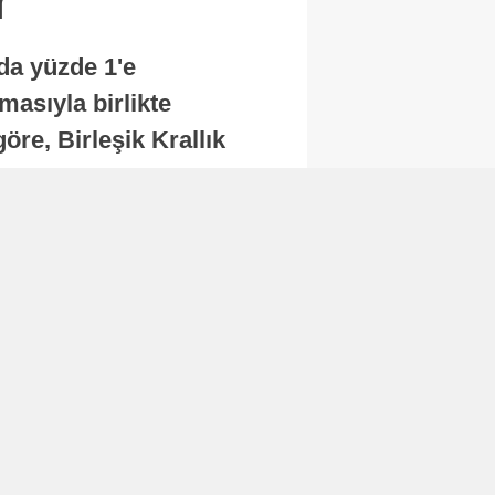
nda yüzde 1'e
masıyla birlikte
re, Birleşik Krallık
.
Abone Ol
Finans
Bitcoin, 65 bin dolar