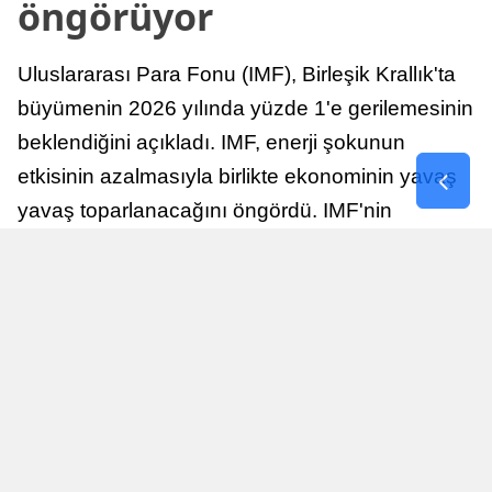
öngörüyor
Uluslararası Para Fonu (IMF), Birleşik Krallık'ta
büyümenin 2026 yılında yüzde 1'e gerilemesinin
beklendiğini açıkladı. IMF, enerji şokunun
etkisinin azalmasıyla birlikte ekonominin yavaş
yavaş toparlanacağını öngördü. IMF'nin
raporuna göre, Birleşik Krallık ekonomisi,
sonraki yıllarda istikrarlı bir toparlanma süreci
yaşayabilir.
Yayınlanma
Nur Duman
16 Temmuz 2026 - 22:37