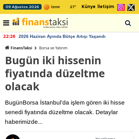
Künye
İletişim
09 Ağustos 2026
27
°
2026 Haziran Ayında Bütçe Artışı Yaşandı
22:26
FinansTaksi
Borsa ve Yatırım
Bugün iki hissenin
fiyatında düzeltme
olacak
BugünBorsa İstanbul’da işlem gören iki hisse
senedi fiyatında düzeltme olacak. Detaylar
haberimizde...