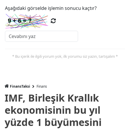
Aşağıdaki görselde işlemin sonucu kaçtır?
* Bu içerik ile ilgili yorum yok, ilk yorumu siz yazın, tartışalım *
FinansTaksi
Finans
IMF, Birleşik Krallık
ekonomisinin bu yıl
yüzde 1 büyümesini