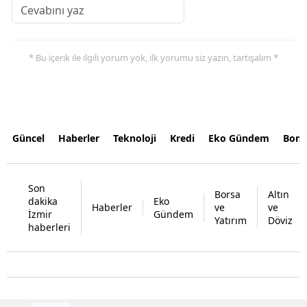
* Bu içerik ile ilgili yorum yok, ilk yorumu siz yazın, tartışalım *
Güncel
Haberler
Teknoloji
Kredi
Eko Gündem
Bors
Son
Borsa
Altın
dakika
Eko
Haberler
ve
ve
İzmir
Gündem
Yatırım
Döviz
haberleri