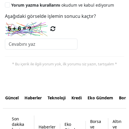
Yorum yazma kurallarını
okudum ve kabul ediyorum
Aşağıdaki görselde işlemin sonucu kaçtır?
* Bu içerik ile ilgili yorum yok, ilk yorumu siz yazın, tartışalım *
Güncel
Haberler
Teknoloji
Kredi
Eko Gündem
Bors
Son
Borsa
Altın
dakika
Eko
Haberler
ve
ve