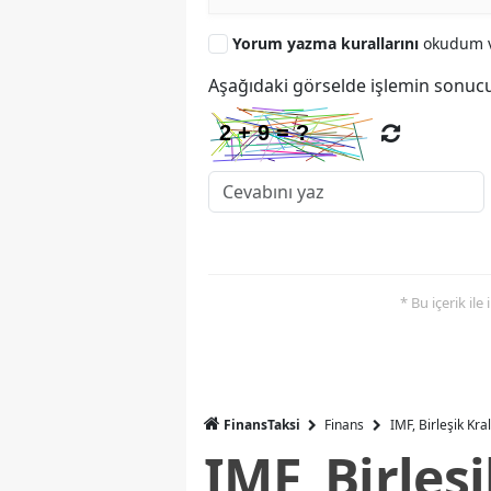
Yorum yazma kurallarını
okudum v
Aşağıdaki görselde işlemin sonucu
* Bu içerik ile
FinansTaksi
Finans
IMF, Birleşik Kr
IMF, Birleş