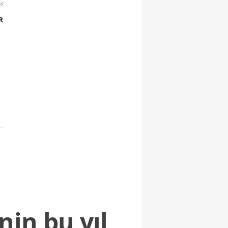
R
nin bu yıl