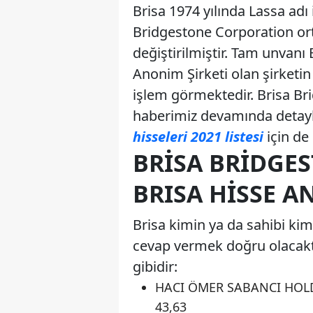
Brisa 1974 yılında Lassa adı
Bridgestone Corporation orta
değiştirilmiştir. Tam unvanı
Anonim Şirketi olan şirketin
işlem görmektedir. Brisa Bri
haberimiz devamında detayla
hisseleri 2021 listesi
için de 
BRISA BRIDGES
BRISA HISSE A
Brisa kimin ya da sahibi kim 
cevap vermek doğru olacaktır
gibidir:
HACI ÖMER SABANCI HOLDİ
43,63