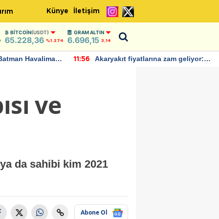
Künye
İletişim
ırım
BITCOIN
(USDT)
GRAM ALTIN
65.228,36
6.696,15
9
%1.374
3,14
Batman Havalimanı
Akaryakıt fiyatlarına zam geliyor:
11:56
 açıklamalarda
Yeni tarih açıklandı
ısı ve
 ya da sahibi kim 2021
Abone Ol