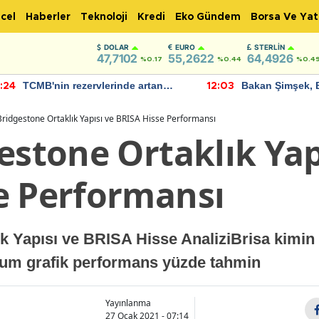
cel
Haberler
Teknoloji
Kredi
Eko Gündem
Borsa Ve Yat
DOLAR
EURO
STERLIN
47,7102
55,2622
64,4926
%0.17
%0.44
%0.4
TCMB'nin rezervlerinde artan
Bakan Şimşek, 
:24
12:03
momentum devam ediyor
için umut verici
bulundu
Bridgestone Ortaklık Yapısı ve BRISA Hisse Performansı
estone Ortaklık Yap
e Performansı
k Yapısı ve BRISA Hisse AnaliziBrisa kimin
rum grafik performans yüzde tahmin
Yayınlanma
27 Ocak 2021 - 07:14