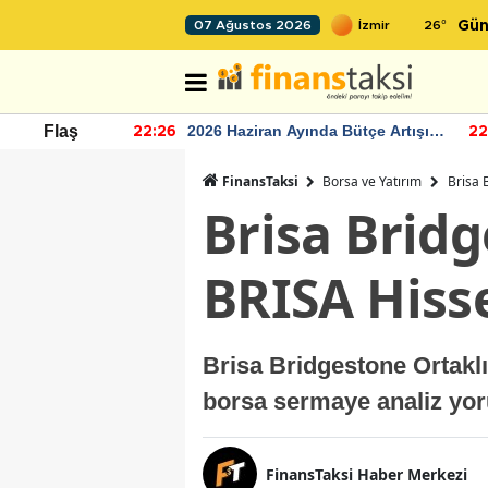
26
°
07 Ağustos 2026
Gün
r seviyesinin
2026 Haziran Ayında Bütçe Artışı
Flaş
22:26
22
Yaşandı
FinansTaksi
Borsa ve Yatırım
Brisa 
Brisa Bridg
BRISA Hiss
Brisa Bridgestone Ortaklı
borsa sermaye analiz yo
FinansTaksi Haber Merkezi