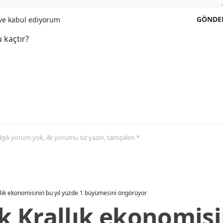
GÖNDE
e kabul ediyorum
 kaçtır?
 ilgili yorum yok, ilk yorumu siz yazın, tartışalım *
allık ekonomisinin bu yıl yüzde 1 büyümesini öngörüyor
ik Krallık ekonomisi