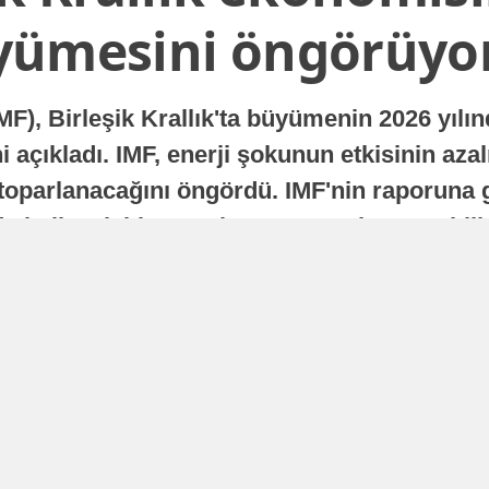
yümesini öngörüyo
MF), Birleşik Krallık'ta büyümenin 2026 yılı
 açıkladı. IMF, enerji şokunun etkisinin azal
oparlanacağını öngördü. IMF'nin raporuna gö
a istikrarlı bir toparlanma süreci yaşayabilir
Yayınlanma
16 Temmuz 2026 - 22:37