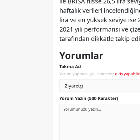
ile BRISA hisse 26,5 lira se
haftalık verileri incelendiğ
lira ve en yüksek seviye ise 
2021 yılı performansı ve çize
tarafından dikkatle takip ed
Yorumlar
Takma Ad
Yorum yapmak için, isterseniz
giriş yapabilir
Yorum Yazın (500 Karakter)