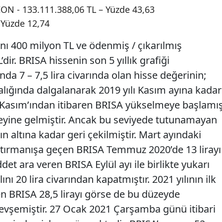
 - 133.111.388,06 TL – Yüzde 43,63
 Yüzde 12,74
anı 400 milyon TL ve ödenmiş / çıkarılmış
ir. BRISA hissenin son 5 yıllık grafiği
nda 7 – 7,5 lira civarında olan hisse değerinin;
 aralığında dalgalanarak 2019 yılı Kasım ayına kadar
9 Kasım’ından itibaren BRISA yükselmeye başlamı
zeyine gelmiştir. Ancak bu seviyede tutunamayan
n altına kadar geri çekilmiştir. Mart ayındaki
tırmanışa geçen BRISA Temmuz 2020’de 13 lirayı
det ara veren BRISA Eylül ayı ile birlikte yukarı
nı 20 lira civarından kapatmıştır. 2021 yılının ilk
n BRISA 28,5 lirayı görse de bu düzeyde
evşemiştir. 27 Ocak 2021 Çarşamba günü itibari