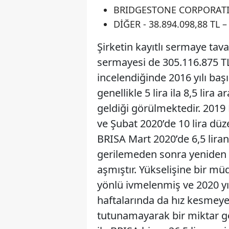
BRIDGESTONE CORPORATION
DİĞER - 38.894.098,88 TL –
Şirketin kayıtlı sermaye tav
sermayesi de 305.116.875 TL’d
incelendiğinde 2016 yılı başı
genellikle 5 lira ila 8,5 lira
geldiği görülmektedir. 201
ve Şubat 2020’de 10 lira dü
BRISA Mart 2020’de 6,5 liranı
gerilemeden sonra yeniden 
aşmıştır. Yükselişine bir müd
yönlü ivmelenmiş ve 2020 yılı
haftalarında da hız kesmeye
tutunamayarak bir miktar g