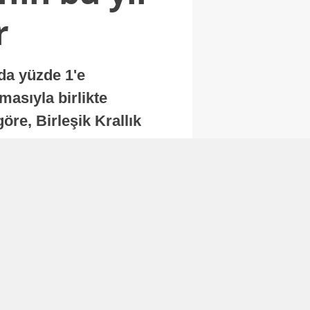
r
nda yüzde 1'e
masıyla birlikte
re, Birleşik Krallık
.
Abone Ol
Finans