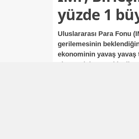
yüzde 1 bü
Uluslararası Para Fonu (I
gerilemesinin beklendiğini
ekonominin yavaş yavaş t
ekonomisi, sonraki yıllard
Nur Duman