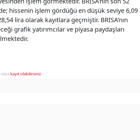
viyesinden işlem görmektedir. BRISA’nın son 52
inde; hissenin işlem gördüğü en düşük seviye 6,09
28,54 lira olarak kayıtlara geçmiştir. BRISA’nın
ceği grafik yatırımcılar ve piyasa paydaşları
ilmektedir.
veya
kayıt olabilirsiniz
.