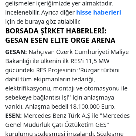
gelişmeler içeriğimizde yer almaktadır,
incelenebilir. Ayrıca diğer
hisse haberleri
için de buraya göz atılabilir.
BORSADA ŞIRKET HABERLERI:
GESAN ESEN ELITE ORGE ARENA
GESAN:
Nahçıvan Özerk Cumhuriyeti Maliye
Bakanlığı ile ülkenin ilk RES'i 11,5 MW
gücündeki RES Projesinin ‘'Rüzgar türbini
dahil tüm ekipmanların tedariği,
elektrifikasyonu, montajı ve otomasyonu ile
şebekeye bağlantısı işi'' için anlaşmaya
varıldı. Anlaşma bedeli 18.100.000 Euro.
ESEN:
Mercedes Benz Türk A.Ş ile "Mercedes
Genel Müdürlük Çatı Öztüketim GES"
kurulumu sözleşmesi imzalandı. Sözleşme