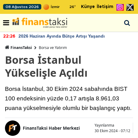
Künye
İletişim
08 Ağustos 2026
26
°
2026 Haziran Ayında Bütçe Artışı Yaşandı
22:26
FinansTaksi
Borsa ve Yatırım
Borsa İstanbul
Yükselişle Açıldı
Borsa İstanbul, 30 Ekim 2024 sabahında BIST
100 endeksinin yüzde 0,17 artışla 8.961,03
puana yükselmesiyle olumlu bir başlangıç yaptı.
Yayınlanma
FinansTaksi Haber Merkezi
30 Ekim 2024 - 07:12