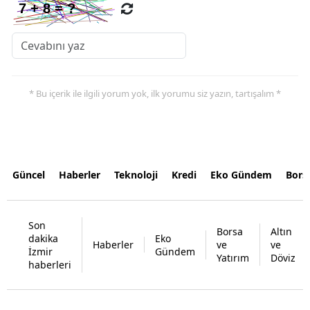
* Bu içerik ile ilgili yorum yok, ilk yorumu siz yazın, tartışalım *
Güncel
Haberler
Teknoloji
Kredi
Eko Gündem
Bors
Son
Borsa
Altın
dakika
Eko
Haberler
ve
ve
İzmir
Gündem
Yatırım
Döviz
haberleri