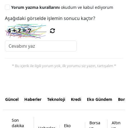
Yorum yazma kurallarını
okudum ve kabul ediyorum
Aşağıdaki görselde işlemin sonucu kaçtır?
* Bu içerik ile ilgili yorum yok, ilk yorumu siz yazın, tartışalım *
Güncel
Haberler
Teknoloji
Kredi
Eko Gündem
Bors
Son
Borsa
Altın
dakika
Eko