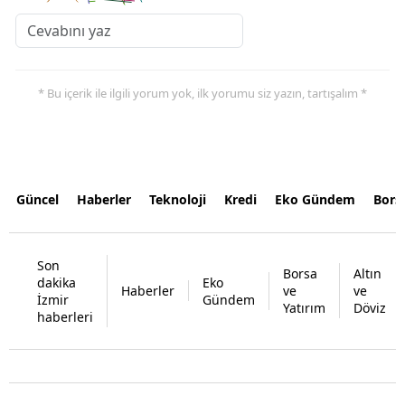
* Bu içerik ile ilgili yorum yok, ilk yorumu siz yazın, tartışalım *
Güncel
Haberler
Teknoloji
Kredi
Eko Gündem
Bors
Son
Borsa
Altın
dakika
Eko
Haberler
ve
ve
İzmir
Gündem
Yatırım
Döviz
haberleri