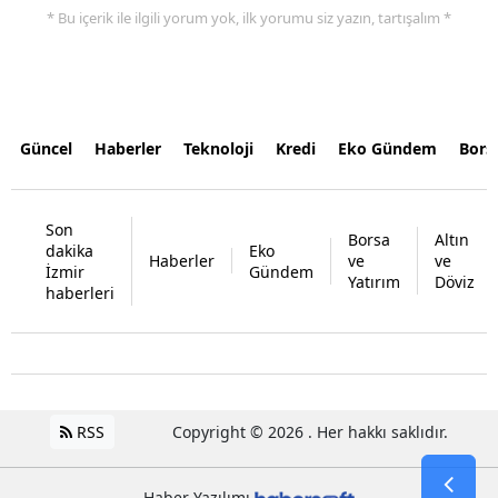
* Bu içerik ile ilgili yorum yok, ilk yorumu siz yazın, tartışalım *
Güncel
Haberler
Teknoloji
Kredi
Eko Gündem
Bors
Son
Borsa
Altın
dakika
Eko
Haberler
ve
ve
İzmir
Gündem
Yatırım
Döviz
haberleri
RSS
Copyright © 2026 . Her hakkı saklıdır.
Haber Yazılımı