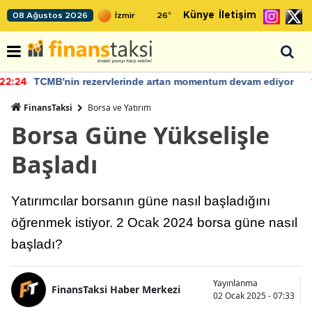
Künye
İletişim
08 Ağustos 2026
26
°
Bakan Şimşek, Batman Havalimanı için umut verici
12:03
açıklamalarda bulundu
FinansTaksi
Borsa ve Yatırım
Borsa Güne Yükselişle
Başladı
Yatırımcılar borsanın güne nasıl başladığını
öğrenmek istiyor. 2 Ocak 2024 borsa güne nasıl
başladı?
Yayınlanma
FinansTaksi Haber Merkezi
02 Ocak 2025 - 07:33