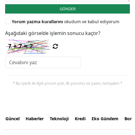
GÖNDER
Yorum yazma kurallarını
okudum ve kabul ediyorum
Aşağıdaki görselde işlemin sonucu kaçtır?
* Bu içerik ile ilgili yorum yok, ilk yorumu siz yazın, tartışalım *
Güncel
Haberler
Teknoloji
Kredi
Eko Gündem
Bors