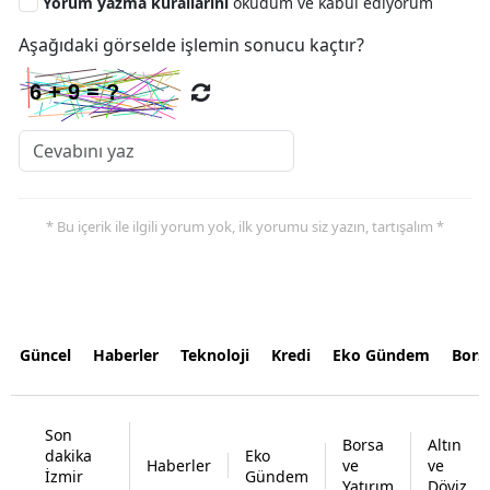
Yorum yazma kurallarını
okudum ve kabul ediyorum
Aşağıdaki görselde işlemin sonucu kaçtır?
* Bu içerik ile ilgili yorum yok, ilk yorumu siz yazın, tartışalım *
Güncel
Haberler
Teknoloji
Kredi
Eko Gündem
Bors
Son
Borsa
Altın
dakika
Eko
Haberler
ve
ve
İzmir
Gündem
Yatırım
Döviz