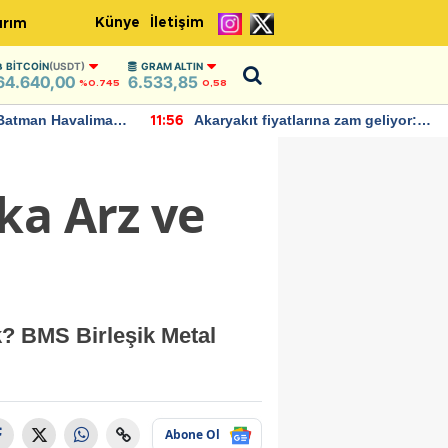
Künye
İletişim
ırım
BITCOIN
(USDT)
GRAM ALTIN
64.640,00
6.533,85
%0.745
0,58
Batman Havalimanı
Akaryakıt fiyatlarına zam geliyor:
11:56
 açıklamalarda
Yeni tarih açıklandı
ka Arz ve
? BMS Birleşik Metal
Abone Ol