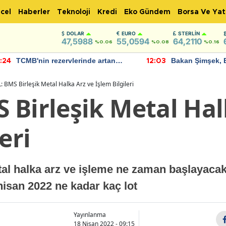
cel
Haberler
Teknoloji
Kredi
Eko Gündem
Borsa Ve Yat
DOLAR
EURO
STERLIN
47,5988
55,0594
64,2110
%0.06
%0.08
%0.16
TCMB'nin rezervlerinde artan
Bakan Şimşek, 
:24
12:03
momentum devam ediyor
için umut verici
bulundu
 BMS Birleşik Metal Halka Arz ve İşlem Bilgileri
 Birleşik Metal Hal
eri
l halka arz ve işleme ne zaman başlayacak
nisan 2022 ne kadar kaç lot
Yayınlanma
18 Nisan 2022 - 09:15