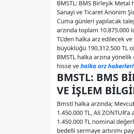
BMSTL: BMS Birleşik Metal ha
Sanayi ve Ticaret Anonim Şi
Cuma günleri yapılacak tale
arzında toplam 10.875.000 l
TL’den halka arz edilecek v
büyüklüğü 190.312.500 TL o
BMSTL halka arzına yönelik d
hisse ve
halka arz haberleri
BMSTL: BMS BI
VE İŞLEM BILGI
Bmstl halka arzında; Mevc
1.450.000 TL, Ali ZONTUR’a 
1.450.000 TL nominal değerl
bedelli sermaye artırımı pa