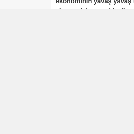
ekonominin yavaş yavaş t
ekonomisi, sonraki yıllard
Nur Duman