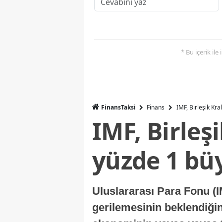
* Bu içerik ile
FinansTaksi
Finans
IMF, Birleşik Kr
IMF, Birleş
yüzde 1 bü
Uluslararası Para Fonu (I
gerilemesinin beklendiğini