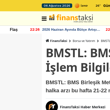
26
°
06 Ağustos 2026
Gün
r seviyesinin
2026 Haziran Ayında Bütçe Artışı
Flaş
22:26
22
Yaşandı
FinansTaksi
Borsa ve Yatırım
BMSTL:
BMSTL: BMS
İşlem Bilgil
BMSTL: BMS Birleşik Meta
halka arzı bu hafta 21-22 
FinansTaksi Haber Merkezi