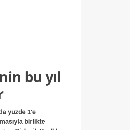
nin bu yıl
r
nda yüzde 1'e
masıyla birlikte