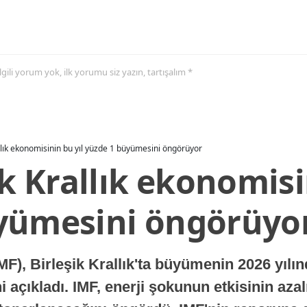
 ilgili yorum yok, ilk yorumu siz yazın, tartışalım *
allık ekonomisinin bu yıl yüzde 1 büyümesini öngörüyor
ik Krallık ekonomisi
yümesini öngörüyo
MF), Birleşik Krallık'ta büyümenin 2026 yılı
 açıkladı. IMF, enerji şokunun etkisinin azal