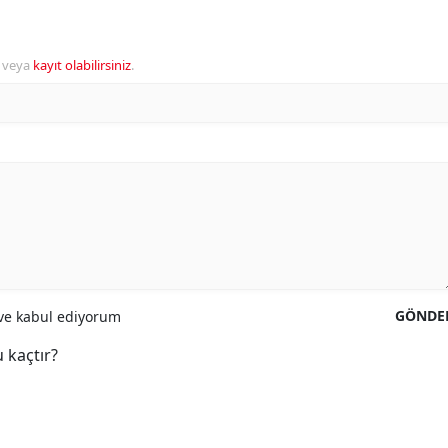
veya
kayıt olabilirsiniz
.
GÖNDE
e kabul ediyorum
 kaçtır?