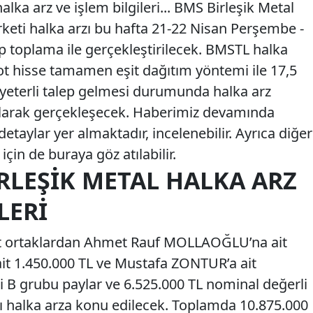
lka arz ve işlem bilgileri... BMS Birleşik Metal
rketi halka arzı bu hafta 21-22 Nisan Perşembe -
p toplama ile gerçekleştirilecek. BMSTL halka
ot hisse tamamen eşit dağıtım yöntemi ile 17,5
e yeterli talep gelmesi durumunda halka arz
larak gerçekleşecek. Haberimiz devamında
etaylar yer almaktadır, incelenebilir. Ayrıca diğer
için de buraya göz atılabilir.
RLEŞIK METAL HALKA ARZ
LERI
ut ortaklardan Ahmet Rauf MOLLAOĞLU’na ait
ait 1.450.000 TL ve Mustafa ZONTUR’a ait
i B grubu paylar ve 6.525.000 TL nominal değerli
yı halka arza konu edilecek. Toplamda 10.875.000