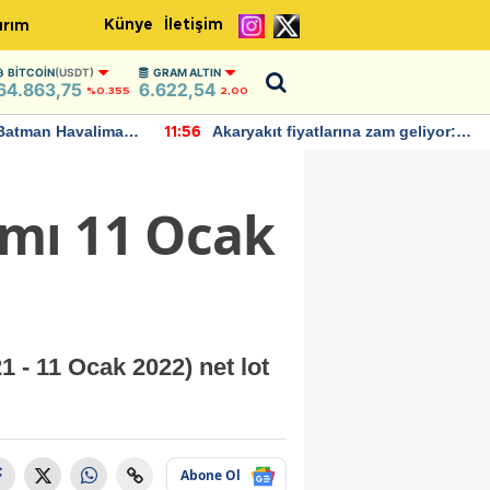
Künye
İletişim
ırım
BITCOIN
(USDT)
GRAM ALTIN
64.863,75
6.622,54
%0.355
2,00
Batman Havalimanı
Akaryakıt fiyatlarına zam geliyor:
11:56
 açıklamalarda
Yeni tarih açıklandı
mı 11 Ocak
 - 11 Ocak 2022) net lot
Abone Ol