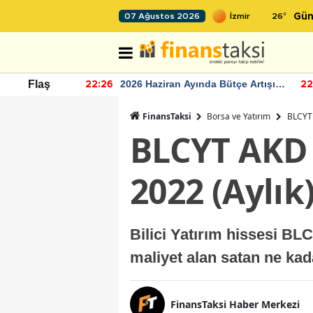
26
°
07 Ağustos 2026
Gün
r seviyesinin
2026 Haziran Ayında Bütçe Artışı
Flaş
22:26
22
Yaşandı
FinansTaksi
Borsa ve Yatırım
BLCYT 
BLCYT AKD 
2022 (Aylık
Bilici Yatırım hissesi BL
maliyet alan satan ne ka
FinansTaksi Haber Merkezi