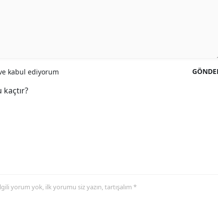
GÖNDE
e kabul ediyorum
 kaçtır?
 ilgili yorum yok, ilk yorumu siz yazın, tartışalım *