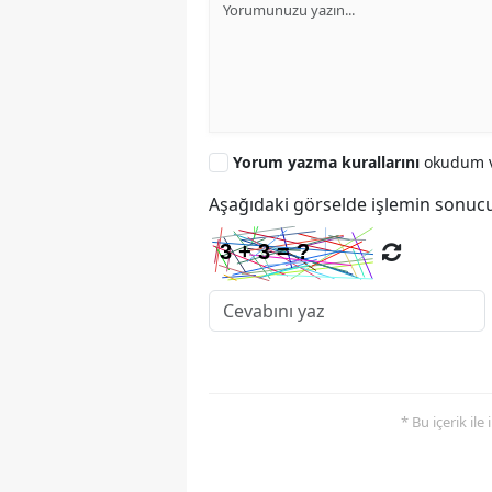
Yorum yazma kurallarını
okudum v
Aşağıdaki görselde işlemin sonucu
* Bu içerik ile