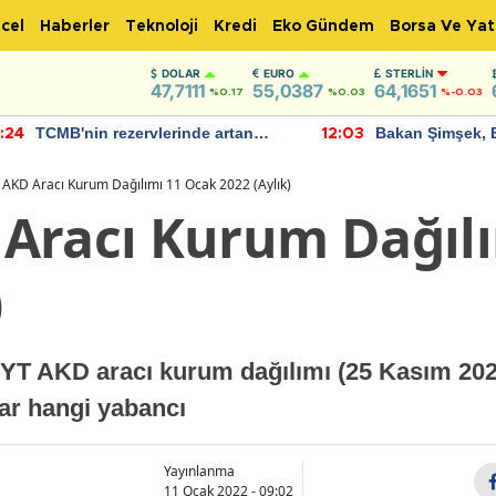
cel
Haberler
Teknoloji
Kredi
Eko Gündem
Borsa Ve Yat
DOLAR
EURO
STERLIN
47,7111
55,0387
64,1651
%0.17
%0.03
%-0.03
TCMB'nin rezervlerinde artan
Bakan Şimşek, 
:24
12:03
momentum devam ediyor
için umut verici
bulundu
AKD Aracı Kurum Dağılımı 11 Ocak 2022 (Aylık)
Aracı Kurum Dağılı
)
CYT AKD aracı kurum dağılımı (25 Kasım 2021
dar hangi yabancı
Yayınlanma
11 Ocak 2022 - 09:02