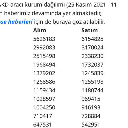
 AKD aracı kurum dağılımı (25 Kasım 2021 - 11
çin haberimiz devamında yer almaktadır,
sse haberleri
için de buraya göz atılabilir.
Alım
Satım
5626183
6154825
2992083
3170024
2515498
2338230
1968494
1732037
1379202
1245839
1268586
1255198
1159434
1180744
1028597
969415
1004250
916193
710417
728884
647531
542951