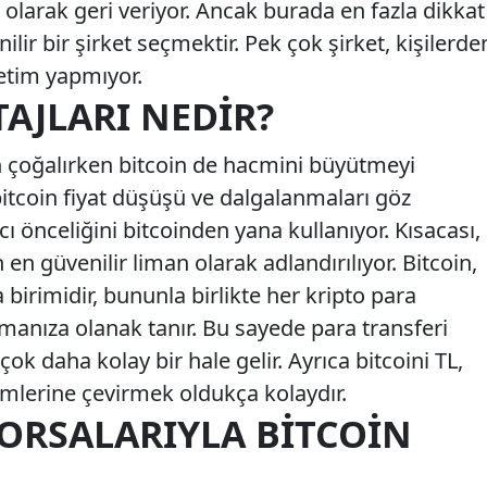
k olarak geri veriyor. Ancak burada en fazla dikkat
ir bir şirket seçmektir. Pek çok şirket, kişilerde
etim yapmıyor.
AJLARI NEDIR?
ün çoğalırken bitcoin de hacmini büyütmeyi
itcoin fiyat düşüşü ve dalgalanmaları göz
ı önceliğini bitcoinden yana kullanıyor. Kısacası,
n en güvenilir liman olarak adlandırılıyor. Bitcoin,
 birimidir, bununla birlikte her kripto para
pmanıza olanak tanır. Bu sayede para transferi
 daha kolay bir hale gelir. Ayrıca bitcoini TL,
imlerine çevirmek oldukça kolaydır.
BORSALARIYLA BITCOIN