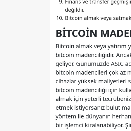
Finans ve transfer geçmişi
değildir,
Bitcoin almak veya satmak y
BITCOIN MADE
Bitcoin almak veya yatırım 
bitcoin madenciliğidir. Anc
geliyor. Günümüzde ASIC adı
bitcoin madencileri çok az m
cihazlar yüksek maliyetleri 
bitcoin madenciliği için kull
almak için yeterli tecrübeni
etmek istiyorsanız bulut mad
yöntem ile dünyanın herhang
bir işlemci kiralanabiliyor. Ş