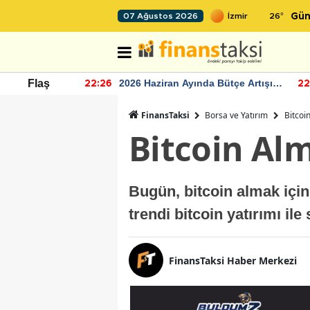
26
°
07 Ağustos 2026
Gün
r seviyesinin
2026 Haziran Ayında Bütçe Artışı
Flaş
22:26
22
Yaşandı
FinansTaksi
Borsa ve Yatırım
Bitcoi
Bitcoin Al
Bugün, bitcoin almak için 
trendi bitcoin yatırımı ile
FinansTaksi Haber Merkezi