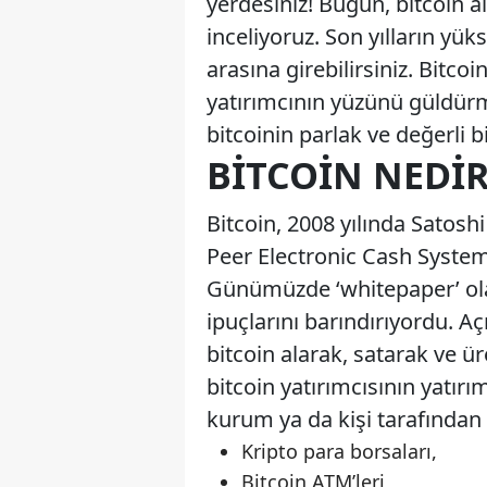
yerdesiniz! Bugün, bitcoin a
inceliyoruz. Son yılların yük
arasına girebilirsiniz. Bitc
yatırımcının yüzünü güldürm
bitcoinin parlak ve değerli 
BITCOIN NEDIR
Bitcoin, 2008 yılında Satosh
Peer Electronic Cash System’
Günümüzde ‘whitepaper’ olar
ipuçlarını barındırıyordu. A
bitcoin alarak, satarak ve
bitcoin yatırımcısının yatırım
kurum ya da kişi tarafından 
Kripto para borsaları,
Bitcoin ATM’leri