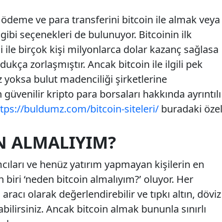
e ödeme ve para transferini bitcoin ile almak veya
ibi seçenekleri de bulunuyor. Bitcoinin ilk
i ile birçok kişi milyonlarca dolar kazanç sağlasa
ça zorlaşmıştır. Ancak bitcoin ile ilgili pek
z yoksa bulut madenciliği şirketlerine
n güvenilir kripto para borsaları hakkında ayrıntılı
tps://buldumz.com/bitcoin-siteleri/
buradaki öze
N ALMALIYIM?
mcıları ve henüz yatırım yapmayan kişilerin en
 biri ‘neden bitcoin almalıyım?’ oluyor. Her
aracı olarak değerlendirebilir ve tıpkı altın, döviz
bilirsiniz. Ancak bitcoin almak bununla sınırlı