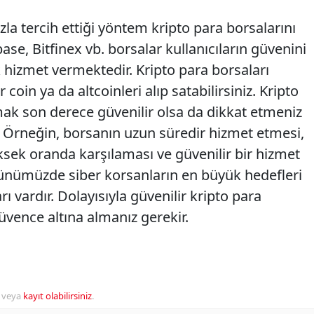
azla tercih ettiği yöntem kripto para borsalarını
ase, Bitfinex vb. borsalar kullanıcıların güvenini
 hizmet vermektedir. Kripto para borsaları
r coin ya da altcoinleri alıp satabilirsiniz. Kripto
mak son derece güvenilir olsa da dikkat etmeniz
. Örneğin, borsanın uzun süredir hizmet etmesi,
sek oranda karşılaması ve güvenilir bir hizmet
Günümüzde siber korsanların en büyük hedefleri
ı vardır. Dolayısıyla güvenilir kripto para
 güvence altına almanız gerekir.
veya
kayıt olabilirsiniz
.