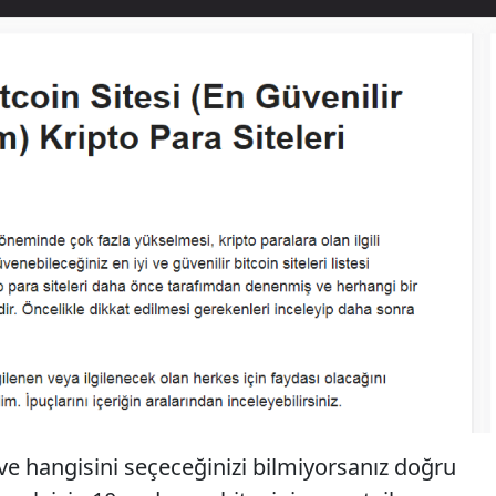
r ve hangisini seçeceğinizi bilmiyorsanız doğru