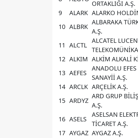
ORTAKLIĞI A.Ş.
9
ALARK
ALARKO HOLDİN
ALBARAKA TÜRK
10
ALBRK
A.Ş.
ALCATEL LUCEN
11
ALCTL
TELEKOMÜNİKA
12
ALKIM
ALKİM ALKALİ K
ANADOLU EFES 
13
AEFES
SANAYİİ A.Ş.
14
ARCLK
ARÇELİK A.Ş.
ARD GRUP BİLİ
15
ARDYZ
A.Ş.
ASELSAN ELEKT
16
ASELS
TİCARET A.Ş.
17
AYGAZ
AYGAZ A.Ş.