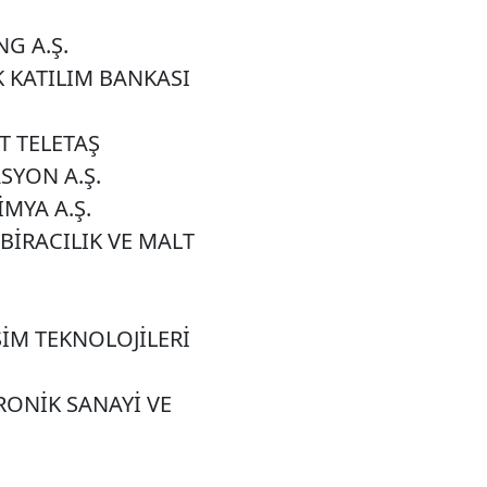
G A.Ş.
 KATILIM BANKASI
T TELETAŞ
SYON A.Ş.
İMYA A.Ş.
BİRACILIK VE MALT
ŞİM TEKNOLOJİLERİ
RONİK SANAYİ VE