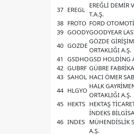
EREĞLİ DEMİR V
37
EREGL
T.A.Ş.
38
FROTO
FORD OTOMOTİV
39
GOODY
GOODYEAR LASTİ
GÖZDE GİRİŞİM
40
GOZDE
ORTAKLIĞI A.Ş.
41
GSDHO
GSD HOLDİNG A
42
GUBRF
GÜBRE FABRİKAL
43
SAHOL
HACI ÖMER SAB
HALK GAYRİMEN
44
HLGYO
ORTAKLIĞI A.Ş.
45
HEKTS
HEKTAŞ TİCARET 
İNDEKS BİLGİSA
46
INDES
MÜHENDİSLİK S
A.Ş.