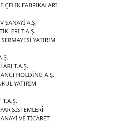
E ÇELİK FABRİKALARI
 SANAYİ A.Ş.
KLERİ T.A.Ş.
 SERMAYESİ YATIRIM
.Ş.
ARI T.A.Ş.
ANCI HOLDİNG A.Ş.
KUL YATIRIM
T.A.Ş.
YAR SİSTEMLERİ
ANAYİ VE TİCARET