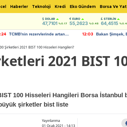
cel
Haberler
Teknoloji
Kredi
Eko Gündem
Borsa Ve Yat
DOLAR
EURO
STERLIN
47,7101
55,2623
64,4515
%0.17
%0.45
%0.
TCMB'nin rezervlerinde artan
Bakan Şimşek, 
:24
12:03
momentum devam ediyor
için umut verici
bulundu
00 Şirketleri 2021 BIST 100 Hisseleri Hangileri?
rketleri 2021 BIST 1
BIST 100 Hisseleri Hangileri Borsa İstanbul 
üyük şirketler bist liste
Yayınlanma
01 Ocak 2021 - 14:13