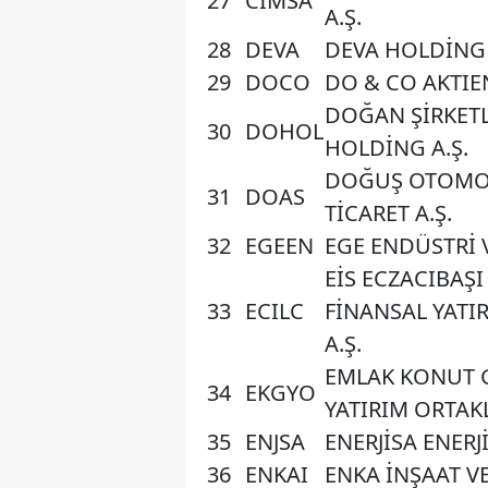
27
CIMSA
A.Ş.
28
DEVA
DEVA HOLDİNG 
29
DOCO
DO & CO AKTIE
DOĞAN ŞİRKET
30
DOHOL
HOLDİNG A.Ş.
DOĞUŞ OTOMOT
31
DOAS
TİCARET A.Ş.
32
EGEEN
EGE ENDÜSTRİ V
EİS ECZACIBAŞI 
33
ECILC
FİNANSAL YATIRI
A.Ş.
EMLAK KONUT 
34
EKGYO
YATIRIM ORTAKL
35
ENJSA
ENERJİSA ENERJİ
36
ENKAI
ENKA İNŞAAT VE