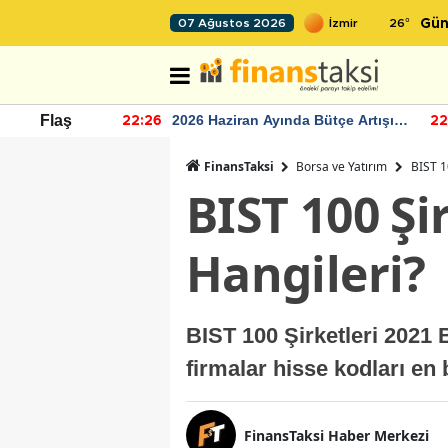
26
°
07 Ağustos 2026
Gün
r seviyesinin
2026 Haziran Ayında Bütçe Artışı
Flaş
22:26
22
Yaşandı
FinansTaksi
Borsa ve Yatırım
BIST 1
BIST 100 Şi
Hangileri?
BIST 100 Şirketleri 2021 
firmalar hisse kodları en b
FinansTaksi Haber Merkezi