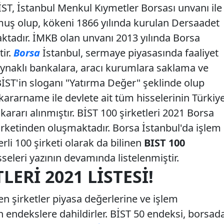
BİST, İstanbul Menkul Kıymetler Borsası unvanı ile
lmuş olup, kökeni 1866 yılında kurulan Dersaadet
ktadır. İMKB olan unvanı 2013 yılında Borsa
tir.
Borsa
İstanbul, sermaye piyasasında faaliyet
ynaklı bankalara, aracı kurumlara saklama ve
BİST'in sloganı "Yatırma Değer" şeklinde olup
kararname ile devlete ait tüm hisselerinin Türkiy
kararı alınmıştır. BİST 100 şirketleri 2021 Borsa
irketinden oluşmaktadır. Borsa İstanbul'da işlem
rli 100 şirketi olarak da bilinen
BIST 100
sseleri yazının devamında listelenmiştir.
LERI 2021 LISTESI!
n şirketler piyasa değerlerine ve işlem
 endekslere dahildirler. BİST 50 endeksi, borsad