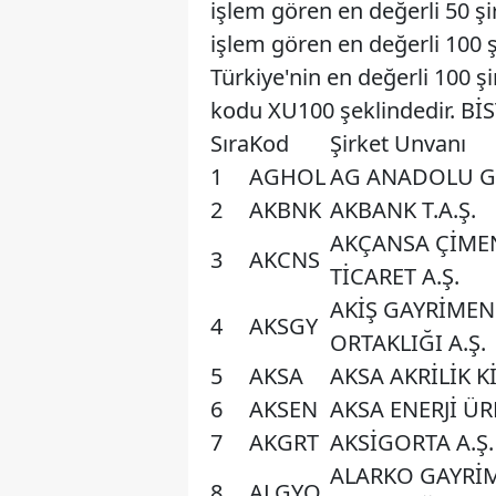
işlem gören en değerli 50 şi
işlem gören en değerli 100 şi
Türkiye'nin en değerli 100 ş
kodu XU100 şeklindedir. BİST 
Sıra
Kod
Şirket Unvanı
1
AGHOL
AG ANADOLU G
2
AKBNK
AKBANK T.A.Ş.
AKÇANSA ÇİMEN
3
AKCNS
TİCARET A.Ş.
AKİŞ GAYRİMEN
4
AKSGY
ORTAKLIĞI A.Ş.
5
AKSA
AKSA AKRİLİK K
6
AKSEN
AKSA ENERJİ ÜR
7
AKGRT
AKSİGORTA A.Ş.
ALARKO GAYRİ
8
ALGYO