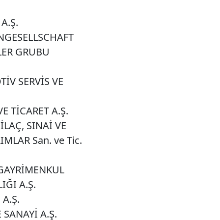
A.Ş.
NGESELLSCHAFT
LER GRUBU
İV SERVİS VE
E TİCARET A.Ş.
İLAÇ, SINAİ VE
MLAR San. ve Tic.
GAYRİMENKUL
IĞI A.Ş.
 A.Ş.
 SANAYİ A.Ş.