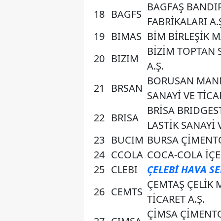
BAGFAŞ BANDI
18
BAGFS
FABRİKALARI A.
19
BIMAS
BİM BİRLEŞİK M
BİZİM TOPTAN 
20
BIZIM
A.Ş.
BORUSAN MAN
21
BRSAN
SANAYİ VE TİCAR
BRİSA BRIDGES
22
BRISA
LASTİK SANAYİ V
23
BUCIM
BURSA ÇİMENTO
24
CCOLA
COCA-COLA İÇEC
25
CLEBI
ÇELEBİ HAVA SER
ÇEMTAŞ ÇELİK 
26
CEMTS
TİCARET A.Ş.
ÇİMSA ÇİMENTO