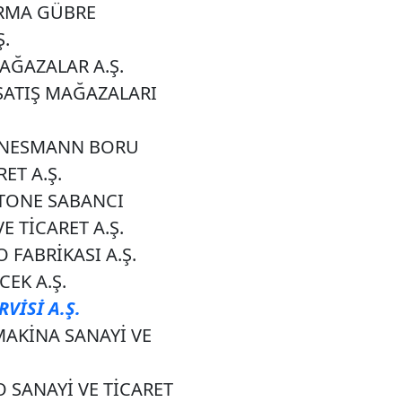
RMA GÜBRE
Ş.
AĞAZALAR A.Ş.
SATIŞ MAĞAZALARI
NESMANN BORU
ET A.Ş.
TONE SABANCI
E TİCARET A.Ş.
 FABRİKASI A.Ş.
EK A.Ş.
VİSİ A.Ş.
MAKİNA SANAYİ VE
 SANAYİ VE TİCARET