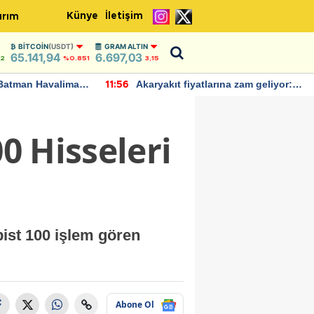
Künye
İletişim
ırım
BITCOIN
(USDT)
GRAM ALTIN
65.141,94
6.697,03
42
%0.851
3,15
Batman Havalimanı
Akaryakıt fiyatlarına zam geliyor:
11:56
 açıklamalarda
Yeni tarih açıklandı
00 Hisseleri
bist 100 işlem gören
Abone Ol