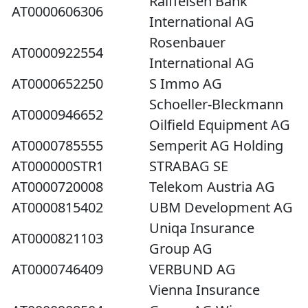
Raiffeisen Bank
AT0000606306
International AG
Rosenbauer
AT0000922554
International AG
AT0000652250
S Immo AG
Schoeller-Bleckmann
AT0000946652
Oilfield Equipment AG
AT0000785555
Semperit AG Holding
AT000000STR1
STRABAG SE
AT0000720008
Telekom Austria AG
AT0000815402
UBM Development AG
Uniqa Insurance
AT0000821103
Group AG
AT0000746409
VERBUND AG
Vienna Insurance