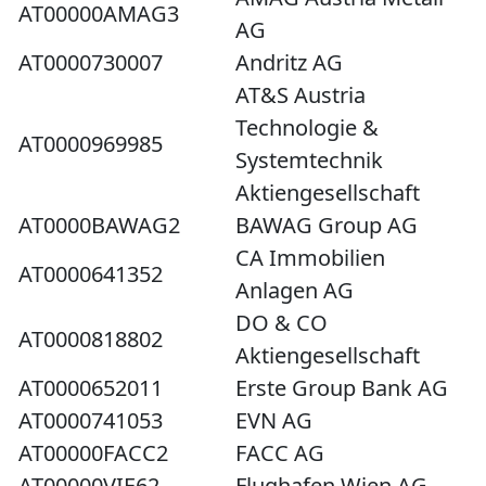
AT00000AMAG3
AG
AT0000730007
Andritz AG
AT&S Austria
Technologie &
AT0000969985
Systemtechnik
Aktiengesellschaft
AT0000BAWAG2
BAWAG Group AG
CA Immobilien
AT0000641352
Anlagen AG
DO & CO
AT0000818802
Aktiengesellschaft
AT0000652011
Erste Group Bank AG
AT0000741053
EVN AG
AT00000FACC2
FACC AG
AT00000VIE62
Flughafen Wien AG