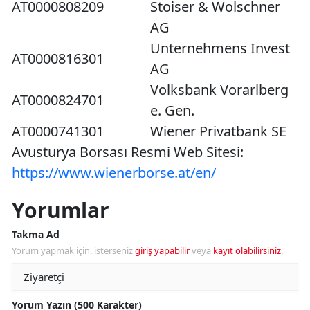
AT0000808209
Stoiser & Wolschner
AG
Unternehmens Invest
AT0000816301
AG
Volksbank Vorarlberg
AT0000824701
e. Gen.
AT0000741301
Wiener Privatbank SE
Avusturya Borsası Resmi Web Sitesi:
https://www.wienerborse.at/en/
Yorumlar
Takma Ad
Yorum yapmak için, isterseniz
giriş yapabilir
veya
kayıt olabilirsiniz
.
Yorum Yazın (500 Karakter)