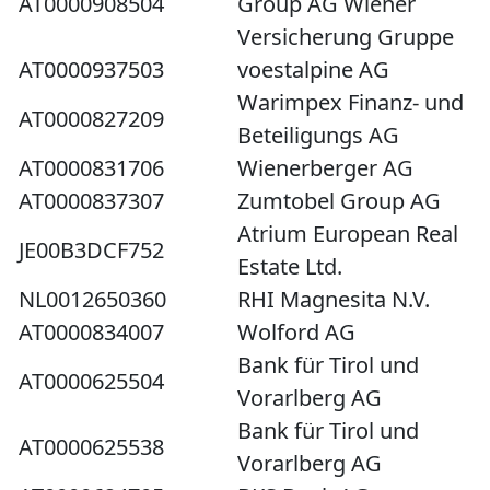
AT0000908504
Group AG Wiener
Versicherung Gruppe
AT0000937503
voestalpine AG
Warimpex Finanz- und
AT0000827209
Beteiligungs AG
AT0000831706
Wienerberger AG
AT0000837307
Zumtobel Group AG
Atrium European Real
JE00B3DCF752
Estate Ltd.
NL0012650360
RHI Magnesita N.V.
AT0000834007
Wolford AG
Bank für Tirol und
AT0000625504
Vorarlberg AG
Bank für Tirol und
AT0000625538
Vorarlberg AG