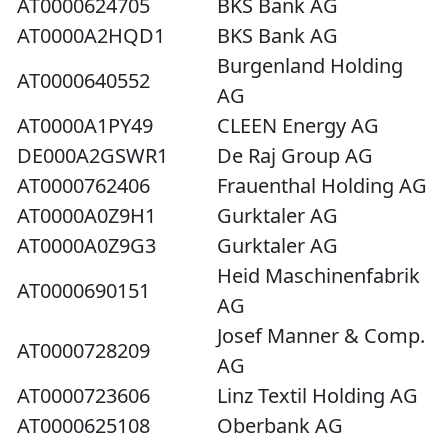
AT0000624705
BKS Bank AG
AT0000A2HQD1
BKS Bank AG
Burgenland Holding
AT0000640552
AG
AT0000A1PY49
CLEEN Energy AG
DE000A2GSWR1
De Raj Group AG
AT0000762406
Frauenthal Holding AG
AT0000A0Z9H1
Gurktaler AG
AT0000A0Z9G3
Gurktaler AG
Heid Maschinenfabrik
AT0000690151
AG
Josef Manner & Comp.
AT0000728209
AG
AT0000723606
Linz Textil Holding AG
AT0000625108
Oberbank AG