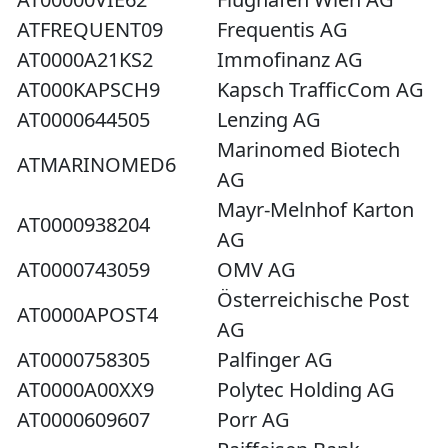
ATFREQUENT09
Frequentis AG
AT0000A21KS2
Immofinanz AG
AT000KAPSCH9
Kapsch TrafficCom AG
AT0000644505
Lenzing AG
Marinomed Biotech
ATMARINOMED6
AG
Mayr-Melnhof Karton
AT0000938204
AG
AT0000743059
OMV AG
Österreichische Post
AT0000APOST4
AG
AT0000758305
Palfinger AG
AT0000A00XX9
Polytec Holding AG
AT0000609607
Porr AG