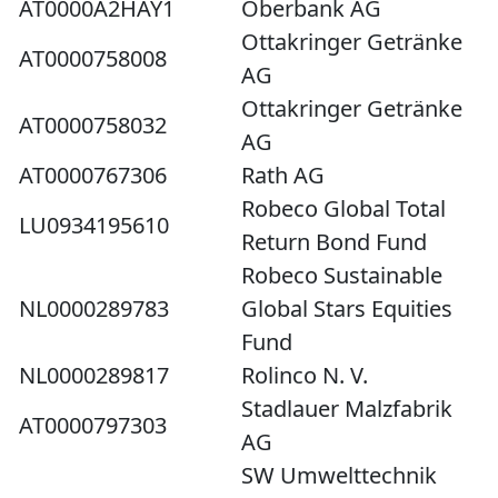
AT0000A2HAY1
Oberbank AG
Ottakringer Getränke
AT0000758008
AG
Ottakringer Getränke
AT0000758032
AG
AT0000767306
Rath AG
Robeco Global Total
LU0934195610
Return Bond Fund
Robeco Sustainable
NL0000289783
Global Stars Equities
Fund
NL0000289817
Rolinco N. V.
Stadlauer Malzfabrik
AT0000797303
AG
SW Umwelttechnik