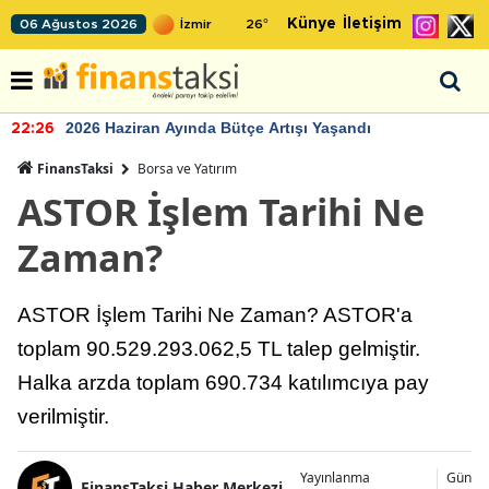
Künye
İletişim
06 Ağustos 2026
26
°
TCMB'nin rezervlerinde artan momentum devam ediyo
22:24
FinansTaksi
Borsa ve Yatırım
ASTOR İşlem Tarihi Ne
Zaman?
ASTOR İşlem Tarihi Ne Zaman? ASTOR'a
toplam 90.529.293.062,5 TL talep gelmiştir.
Halka arzda toplam 690.734 katılımcıya pay
verilmiştir.
Yayınlanma
Günce
FinansTaksi Haber Merkezi