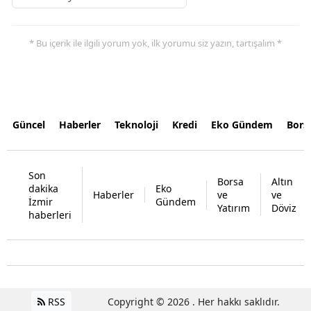
* Bu içerik ile ilgili yorum yok, ilk yorumu siz yazın, tartışalım *
Güncel
Haberler
Teknoloji
Kredi
Eko Gündem
Bors
Son
Borsa
Altın
dakika
Eko
Haberler
ve
ve
İzmir
Gündem
Yatırım
Döviz
haberleri
RSS
Copyright © 2026 . Her hakkı saklıdır.