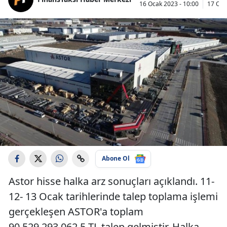
16 Ocak 2023 - 10:00
17 Oca
Abone Ol
Astor hisse halka arz sonuçları açıklandı. 11-
12- 13 Ocak tarihlerinde talep toplama işlemi
gerçekleşen ASTOR'a toplam
90.529.293.062,5 TL talep gelmiştir. Halka