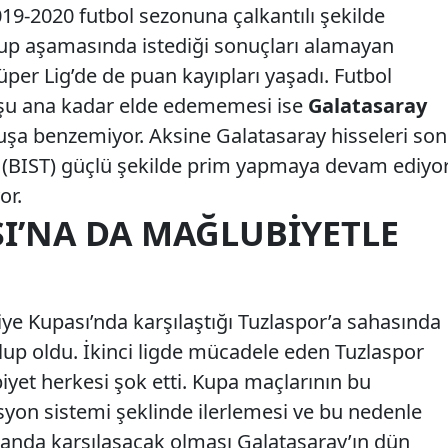
19-2020 futbol sezonuna çalkantılı şekilde
rup aşamasında istediği sonuçları alamayan
üper Lig’de de puan kayıpları yaşadı. Futbol
i şu ana kadar elde edememesi ise
Galatasaray
uşa benzemiyor. Aksine Galatasaray hisseleri son
(BIST) güçlü şekilde prim yapmaya devam ediyor
or.
SI’NA DA MAĞLUBIYETLE
ye Kupası’nda karşılaştığı Tuzlaspor’a sahasında
lup oldu. İkinci ligde mücadele eden Tuzlaspor
iyet herkesi şok etti. Kupa maçlarının bu
yon sistemi şeklinde ilerlemesi ve bu nedenle
manda karşılaşacak olması Galatasaray’ın dün