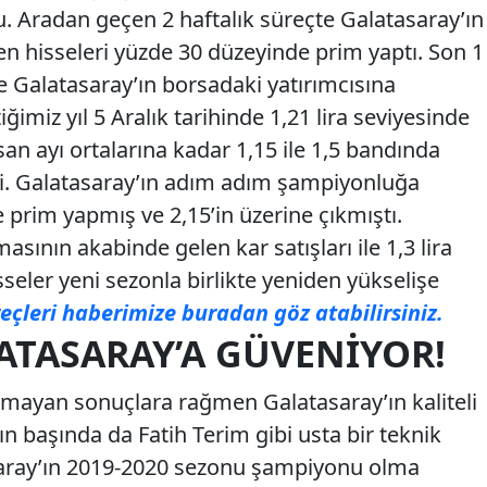
 Aradan geçen 2 haftalık süreçte Galatasaray’ın
en hisseleri yüzde 30 düzeyinde prim yaptı. Son 1
de Galatasaray’ın borsadaki yatırımcısına
ğimiz yıl 5 Aralık tarihinde 1,21 lira seviyesinde
san ayı ortalarına kadar 1,15 ile 1,5 bandında
şti. Galatasaray’ın adım adım şampiyonluğa
prim yapmış ve 2,15’in üzerine çıkmıştı.
sının akabinde gelen kar satışları ile 1,3 lira
seler yeni sezonla birlikte yeniden yükselişe
reçleri haberimize buradan göz atabilirsiniz.
ATASARAY’A GÜVENIYOR!
olmayan sonuçlara rağmen Galatasaray’ın kaliteli
n başında da Fatih Terim gibi usta bir teknik
aray’ın 2019-2020 sezonu şampiyonu olma