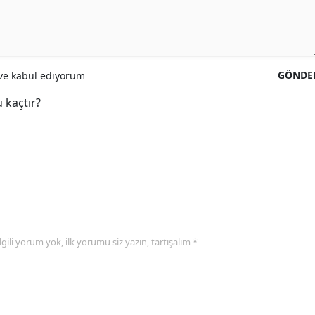
GÖNDE
e kabul ediyorum
 kaçtır?
 ilgili yorum yok, ilk yorumu siz yazın, tartışalım *