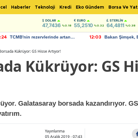
cel
Haberler
Teknoloji
Kredi
Eko Gündem
Borsa Ve Yat
DOLAR
EURO
STERLIN
47,7436
55,2510
64,4811
%0.18
%0.32
%0.38
TCMB'nin rezervlerinde artan
Bakan Şimşek, 
:24
12:03
momentum devam ediyor
için umut verici
bulundu
Borsada Kükrüyor: GS Hisse Artıyor!
ada Kükrüyor: GS H
üyor. Galatasaray borsada kazandırıyor. GS 
atırım.
Yayınlanma
05 Aralık 2019 - 07:43