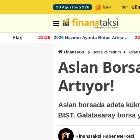
26
°
08 Ağustos 2026
Gün
r seviyesinin
2026 Haziran Ayında Bütçe Artışı
Flaş
22:26
22
Yaşandı
FinansTaksi
Borsa ve Yatırım
Aslan 
Aslan Bors
Artıyor!
Aslan borsada adeta kükr
BIST. Galatasaray borsa y
FinansTaksi Haber Merkezi