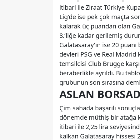
itibari ile Ziraat Türkiye K
Lig’de ise pek çok maçta so
kalarak üç puandan olan Gala
8.’liğe kadar gerilemiş duru
Galatasaray’ın ise 20 puanı
devleri PSG ve Real Madrid 
temsilcisi Club Brugge karşı
beraberlikle ayrıldı. Bu tabl
grubunun son sırasına demi
ASLAN BORSA
Çim sahada başarılı sonuçla
dönemde müthiş bir atağa k
itibari ile 2,25 lira seviyes
kalkan Galatasaray hissesi