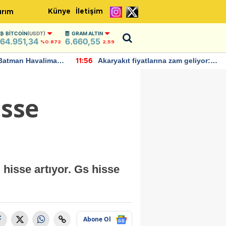
Künye
İletişim
ırım
BITCOIN
(USDT)
GRAM ALTIN
64.951,34
6.660,55
%0.872
2,59
Batman Havalimanı
Akaryakıt fiyatlarına zam geliyor:
11:56
 açıklamalarda
Yeni tarih açıklandı
isse
hisse artıyor. Gs hisse
Abone Ol