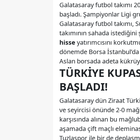
Galatasaray futbol takımı 20
başladı. Şampiyonlar Ligi g
Galatasaray futbol takımı, S
takımının sahada istediğin
hisse
yatırımcısını korkutm
dönemde Borsa İstanbul’da 
Aslan borsada adeta kükrüy
TÜRKIYE KUPA
BAŞLADI!
Galatasaray dün Ziraat Türki
ve seyircisi önünde 2-0 mağ
karşısında alınan bu mağlub
aşamada çift maçlı eleminas
Tuzlaspor ile bir de deplas