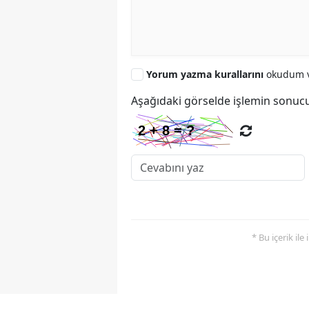
Yorum yazma kurallarını
okudum v
Aşağıdaki görselde işlemin sonucu
* Bu içerik ile