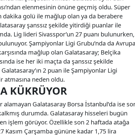
upası’ndan elenmesinin önüne geçmiş oldu. Süper
n dakika golü ile mağlup olan ya da berabere
tasaray şanssız şekilde yitirdiği puanlar ile
mda. Lig lideri Sivasspor’un 27 puanı bulunurken,
 bulunuyor. Şampiyonlar Ligi Grubu’nda da Avrup
karşısında mağlup olan Galatasaray; Belçika
sında ise her iki maçta da şanssız şekilde
o Galatasaray’ın 2 puan ile Şampiyonlar Ligi
r atmasına neden oldu.
DA KÜKRÜYOR
r alamayan Galatasaray Borsa İstanbul’da ise so
alkmış durumda. Galatasaray hisseleri bugün
inden işlem görüyor. Özellikle son 2 haftada atağa
 27 Kasım Çarşamba gününe kadar 1,75 lira