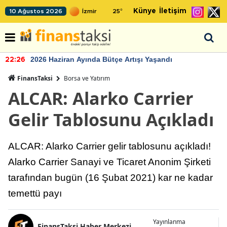
Künye
İletişim
10 Ağustos 2026
25
°
2026 Haziran Ayında Bütçe Artışı Yaşandı
22:26
FinansTaksi
Borsa ve Yatırım
ALCAR: Alarko Carrier
Gelir Tablosunu Açıkladı
ALCAR: Alarko Carrier gelir tablosunu açıkladı!
Alarko Carrier Sanayi ve Ticaret Anonim Şirketi
tarafından bugün (16 Şubat 2021) kar ne kadar
temettü payı
Yayınlanma
FinansTaksi Haber Merkezi