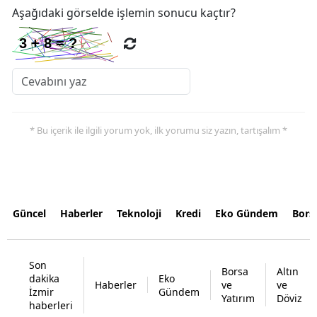
Aşağıdaki görselde işlemin sonucu kaçtır?
* Bu içerik ile ilgili yorum yok, ilk yorumu siz yazın, tartışalım *
Güncel
Haberler
Teknoloji
Kredi
Eko Gündem
Bors
Son
Borsa
Altın
dakika
Eko
Haberler
ve
ve
İzmir
Gündem
Yatırım
Döviz
haberleri