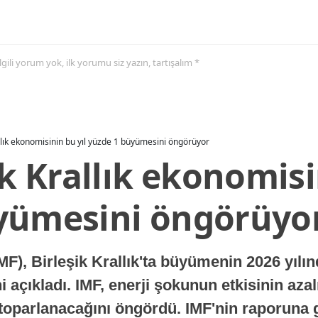
 ilgili yorum yok, ilk yorumu siz yazın, tartışalım *
allık ekonomisinin bu yıl yüzde 1 büyümesini öngörüyor
ik Krallık ekonomisi
yümesini öngörüyo
MF), Birleşik Krallık'ta büyümenin 2026 yılı
 açıkladı. IMF, enerji şokunun etkisinin azal
oparlanacağını öngördü. IMF'nin raporuna gö