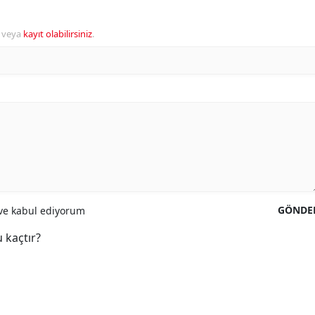
veya
kayıt olabilirsiniz
.
GÖNDE
e kabul ediyorum
 kaçtır?