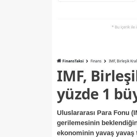
* Bu içerik ile
FinansTaksi
Finans
IMF, Birleşik Kr
IMF, Birleş
yüzde 1 bü
Uluslararası Para Fonu (I
gerilemesinin beklendiğini
ekonominin yavaş yavaş t