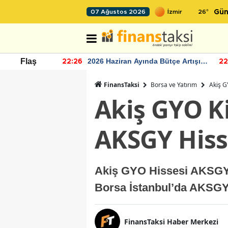
26
°
07 Ağustos 2026
Gün
r seviyesinin
2026 Haziran Ayında Bütçe Artışı
Flaş
22:26
22
Yaşandı
FinansTaksi
Borsa ve Yatırım
Akiş G
Akiş GYO Ki
AKSGY His
Akiş GYO Hissesi AKSGY 
Borsa İstanbul’da AKSGY 
FinansTaksi Haber Merkezi