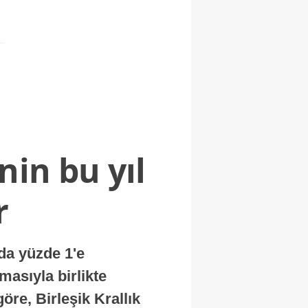
nin bu yıl
r
nda yüzde 1'e
masıyla birlikte
re, Birleşik Krallık