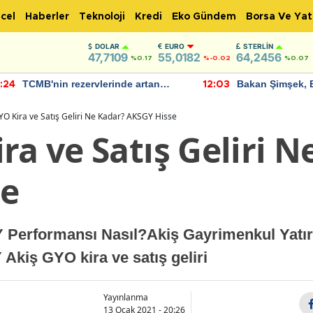
cel
Haberler
Teknoloji
Kredi
Eko Gündem
Borsa Ve Yat
DOLAR
EURO
STERLIN
47,7109
55,0182
64,2456
%0.17
%-0.02
%0.07
TCMB'nin rezervlerinde artan
Bakan Şimşek, 
:24
12:03
momentum devam ediyor
için umut verici
bulundu
YO Kira ve Satış Geliri Ne Kadar? AKSGY Hisse
ra ve Satış Geliri N
se
Performansı Nasıl?Akiş Gayrimenkul Yatırı
Akiş GYO kira ve satış geliri
Yayınlanma
13 Ocak 2021 - 20:26