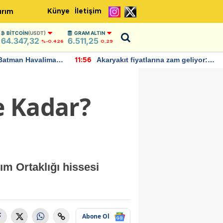
Künye
İletişim
ırım
BITCOIN
(USDT)
GRAM ALTIN
64.347,32
6.511,25
%-0.426
0,29
Batman Havalimanı
Akaryakıt fiyatlarına zam geliyor:
11:56
 açıklamalarda
Yeni tarih açıklandı
e Kadar?
m Ortaklığı hissesi
Abone Ol