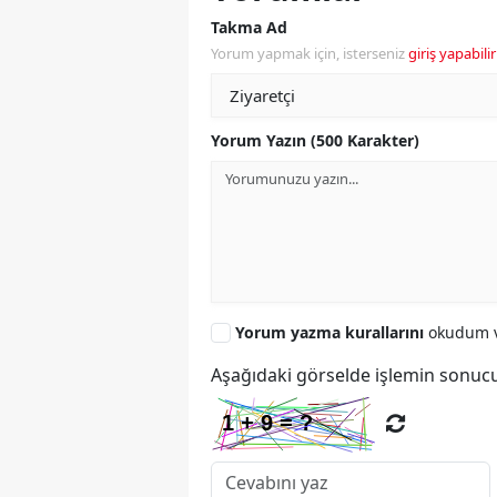
Takma Ad
Yorum yapmak için, isterseniz
giriş yapabilir
Yorum Yazın (500 Karakter)
Yorum yazma kurallarını
okudum v
Aşağıdaki görselde işlemin sonucu