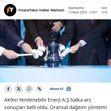
Yayınlanma
Günce
FinansTaksi Haber Merkezi
13 Mart 2023 - 12:07
13 Mar
Abone Ol
Akfen Yenilenebilir Enerji A.Ş halka arz
sonuçları belli oldu. Oransal dağıtım yöntemi