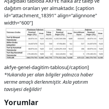
Aşağıdaki tabloda AKFYE halka arz talep ve
dağıtım oranları yer almaktadır. [caption
id="attachment_18391" align="alignnone"
width="600"]
akfye-genel-dagitim-tablosu[/caption]
*Yukarıda yer alan bilgiler yalnızca haber
verme amaçlı derlenmiştir. Asla yatırım
tavsiyesi değildir!
Yorumlar