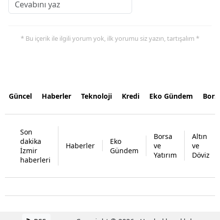
* Bu içerik ile ilgili yorum yok, ilk yorumu siz yazın, tartışalım *
Güncel
Haberler
Teknoloji
Kredi
Eko Gündem
Bors
Son
Borsa
Altın
dakika
Eko
Haberler
ve
ve
İzmir
Gündem
Yatırım
Döviz
haberleri