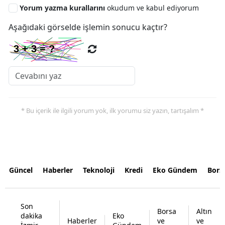
Yorum yazma kurallarını
okudum ve kabul ediyorum
Aşağıdaki görselde işlemin sonucu kaçtır?
* Bu içerik ile ilgili yorum yok, ilk yorumu siz yazın, tartışalım *
Güncel
Haberler
Teknoloji
Kredi
Eko Gündem
Bors
Son
Borsa
Altın
dakika
Eko
Haberler
ve
ve