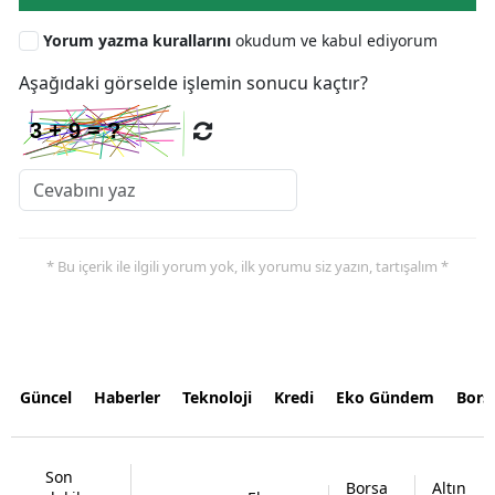
Yorum yazma kurallarını
okudum ve kabul ediyorum
Aşağıdaki görselde işlemin sonucu kaçtır?
* Bu içerik ile ilgili yorum yok, ilk yorumu siz yazın, tartışalım *
Güncel
Haberler
Teknoloji
Kredi
Eko Gündem
Bors
Son
Borsa
Altın