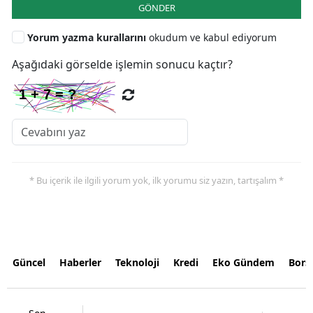
GÖNDER
Yorum yazma kurallarını
okudum ve kabul ediyorum
Aşağıdaki görselde işlemin sonucu kaçtır?
* Bu içerik ile ilgili yorum yok, ilk yorumu siz yazın, tartışalım *
Güncel
Haberler
Teknoloji
Kredi
Eko Gündem
Bors