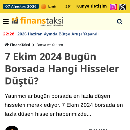
Künye
İletişim
07 Ağustos 2026
26
°
2026 Haziran Ayında Bütçe Artışı Yaşandı
22:26
FinansTaksi
Borsa ve Yatırım
7 Ekim 2024 Bugün
Borsada Hangi Hisseler
Düştü?
Yatırımcılar bugün borsada en fazla düşen
hisseleri merak ediyor. 7 Ekim 2024 borsada en
fazla düşen hisseler haberimizde...