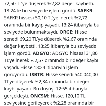
72,50 TL’ye düşerek %2,82 değer kaybetti.
13:24’te bu seviyede işlem gördü.
SAFKR:
SAFKR hissesi 50,10 TL’ye inerek %2,72
oranında bir kayıp yaşadı. 13:24 itibarıyla bu
seviyede bulunmaktaydı.
ORGE:
Hisse
senedi 69,20 TL’ye düşerek %2,67 oranında
değer kaybetti. 13:25 itibarıyla bu seviyede
işlem gördü.
ADGYO:
ADGYO hissesi 31,86
TL’ye inerek %2,57 oranında bir değer kaybı
yaşadı. Hisse 13:24 itibarıyla işlem
görüyordu.
ISBTR:
Hisse senedi 540.040,00
TL’ye düşerek %2,34 oranında bir değer
kaybı yaşadı. Bu düşüş, 12:55 itibarıyla
gerçekleşti.
ONCSM:
Hisse, 120,10 TL
seviyesine gerileyerek %2,28 oranında bir