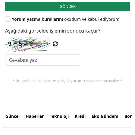
GÖNDER
Yorum yazma kurallarını
okudum ve kabul ediyorum
Aşağıdaki görselde işlemin sonucu kaçtır?
* Bu içerik ile ilgili yorum yok, ilk yorumu siz yazın, tartışalım *
Güncel
Haberler
Teknoloji
Kredi
Eko Gündem
Bors