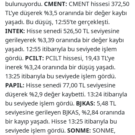
bulunuyordu.
CMENT:
CMENT hissesi 372,50
TL’ye düşerek %3,5 oranında bir değer kaybı
yaşadı. Bu düşüş, 12:55’te gerçekleşti.
INTEK:
Hisse senedi 526,50 TL seviyesine
gerileyerek %3,39 oranında bir değer kaybı
yaşadı. 12:55 itibarıyla bu seviyede işlem
gördü.
PCILT:
PCILT hissesi, 19,43 TL’ye
inerek %3,24 oranında bir düşüş yaşadı.
13:25 itibarıyla bu seviyede işlem gördü.
PAPIL:
Hisse senedi 77,00 TL seviyesine
düşerek %2,9 değer kaybetti. 13:24 itibarıyla
bu seviyede işlem gördü.
BJKAS:
5,48 TL
seviyesine gerileyen BJKAS, %2,84 oranında
bir kayıp yaşadı. Hisse 13:25 itibarıyla bu
seviyede işlem gördü.
SONME:
SONME,