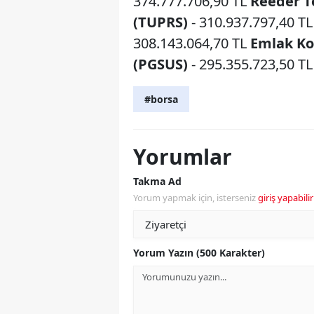
374.777.706,90 TL
Reeder T
(TUPRS)
- 310.937.797,40 T
308.143.064,70 TL
Emlak Ko
(PGSUS)
- 295.355.723,50 T
#borsa
Yorumlar
Takma Ad
Yorum yapmak için, isterseniz
giriş yapabilir
Yorum Yazın (500 Karakter)