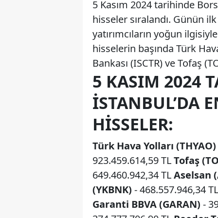
5 Kasım 2024 tarihinde Bors
hisseler sıralandı. Günün ilk
yatırımcıların yoğun ilgisiy
hisselerin başında Türk Hava
Bankası (ISCTR) ve Tofaş (TO
5 KASIM 2024 
İSTANBUL’DA 
HISSELER:
Türk Hava Yolları (THYAO)
923.459.614,59 TL
Tofaş (T
649.460.942,34 TL
Aselsan 
(YKBNK)
- 468.557.946,34 T
Garanti BBVA (GARAN)
- 3