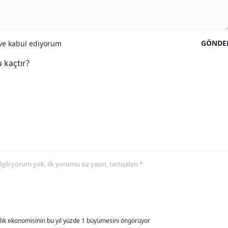
GÖNDE
e kabul ediyorum
 kaçtır?
 ilgili yorum yok, ilk yorumu siz yazın, tartışalım *
allık ekonomisinin bu yıl yüzde 1 büyümesini öngörüyor