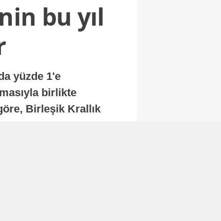
nin bu yıl
r
nda yüzde 1'e
masıyla birlikte
re, Birleşik Krallık
.
Abone Ol
Finans