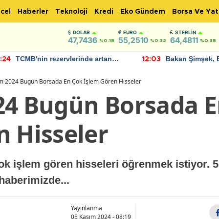
cel
Haberler
Teknoloji
Kredi
Eko Gündem
Borsa Ve Yat
DOLAR
EURO
STERLIN
47,7436
55,2510
64,4811
%0.18
%0.32
%0.38
TCMB'nin rezervlerinde artan
Bakan Şimşek, 
:24
12:03
momentum devam ediyor
için umut verici
bulundu
m 2024 Bugün Borsada En Çok İşlem Gören Hisseler
24 Bugün Borsada 
n Hisseler
çok işlem gören hisseleri öğrenmek istiyor.
haberimizde...
Yayınlanma
05 Kasım 2024 - 08:19