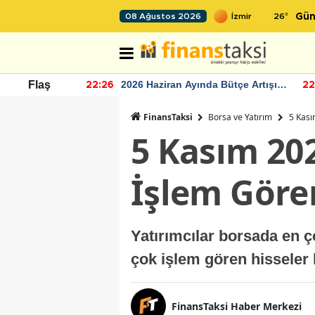
26
°
08 Ağustos 2026
Gün
r seviyesinin
2026 Haziran Ayında Bütçe Artışı
Flaş
22:26
22
Yaşandı
FinansTaksi
Borsa ve Yatırım
5 Kası
5 Kasım 20
İşlem Göre
Yatırımcılar borsada en 
çok işlem gören hisseler 
FinansTaksi Haber Merkezi