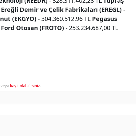
eknoloji (REEDR)
- 328.311.402,28 TL
Tüpraş
L
Ereğli Demir ve Çelik Fabrikaları (EREGL)
-
nut (EKGYO)
- 304.360.512,96 TL
Pegasus
L
Ford Otosan (FROTO)
- 253.234.687,00 TL
veya
kayıt olabilirsiniz
.