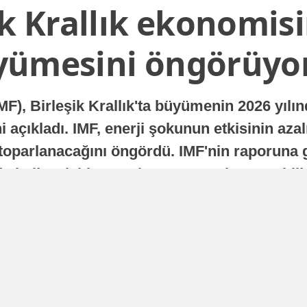
ik Krallık ekonomisi
yümesini öngörüyo
MF), Birleşik Krallık'ta büyümenin 2026 yılı
 açıkladı. IMF, enerji şokunun etkisinin azal
oparlanacağını öngördü. IMF'nin raporuna gö
a istikrarlı bir toparlanma süreci yaşayabilir
Yayınlanma
16 Temmuz 2026 - 22:37