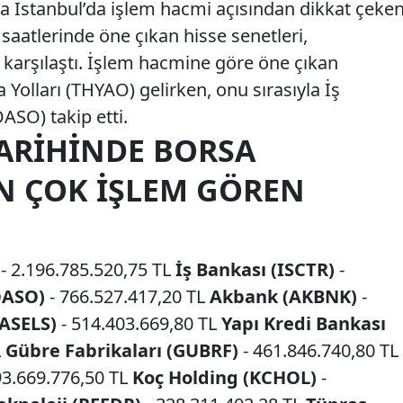
a İstanbul’da işlem hacmi açısından dikkat çeke
 saatlerinde öne çıkan hisse senetleri,
le karşılaştı. İşlem hacmine göre öne çıkan
 Yolları (THYAO) gelirken, onu sırasıyla İş
ASO) takip etti.
TARIHINDE BORSA
EN ÇOK İŞLEM GÖREN
- 2.196.785.520,75 TL
İş Bankası (ISCTR)
-
OASO)
- 766.527.417,20 TL
Akbank (AKBNK)
-
(ASELS)
- 514.403.669,80 TL
Yapı Kredi Bankası
L
Gübre Fabrikaları (GUBRF)
- 461.846.740,80 TL
93.669.776,50 TL
Koç Holding (KCHOL)
-