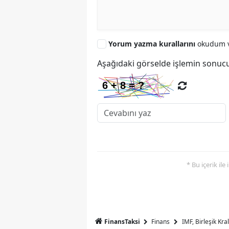
Yorum yazma kurallarını
okudum v
Aşağıdaki görselde işlemin sonucu
* Bu içerik ile
FinansTaksi
Finans
IMF, Birleşik Kr