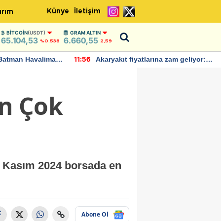
Künye
İletişim
ırım
BITCOIN
(USDT)
GRAM ALTIN
65.104,53
6.660,55
%0.538
2,59
Batman Havalimanı
Akaryakıt fiyatlarına zam geliyor:
11:56
 açıklamalarda
Yeni tarih açıklandı
En Çok
 5 Kasım 2024 borsada en
Abone Ol