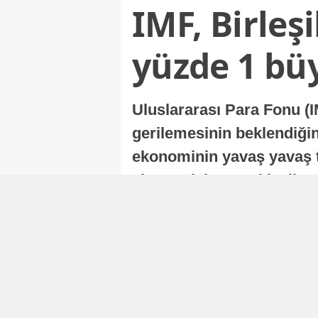
IMF, Birleş
yüzde 1 bü
Uluslararası Para Fonu (I
gerilemesinin beklendiğini
ekonominin yavaş yavaş t
ekonomisi, sonraki yıllard
Nur Duman