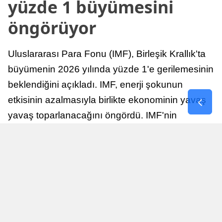
yüzde 1 büyümesini
öngörüyor
Uluslararası Para Fonu (IMF), Birleşik Krallık'ta
büyümenin 2026 yılında yüzde 1'e gerilemesinin
beklendiğini açıkladı. IMF, enerji şokunun
etkisinin azalmasıyla birlikte ekonominin yavaş
yavaş toparlanacağını öngördü. IMF'nin
raporuna göre, Birleşik Krallık ekonomisi,
sonraki yıllarda istikrarlı bir toparlanma süreci
yaşayabilir.
Yayınlanma
Nur Duman
16 Temmuz 2026 - 22:37