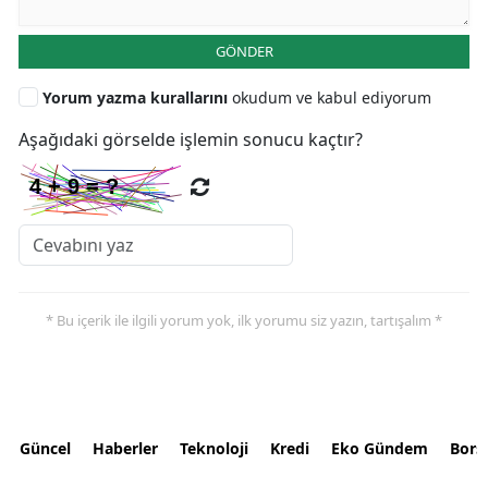
GÖNDER
Yorum yazma kurallarını
okudum ve kabul ediyorum
Aşağıdaki görselde işlemin sonucu kaçtır?
* Bu içerik ile ilgili yorum yok, ilk yorumu siz yazın, tartışalım *
Güncel
Haberler
Teknoloji
Kredi
Eko Gündem
Bors