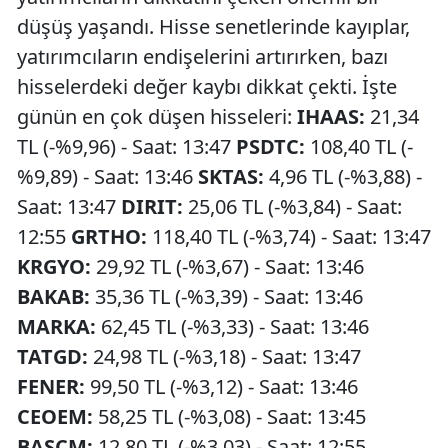
düşüş yaşandı. Hisse senetlerinde kayıplar,
yatırımcıların endişelerini artırırken, bazı
hisselerdeki değer kaybı dikkat çekti. İşte
günün en çok düşen hisseleri:
IHAAS:
21,34
TL (-%9,96) - Saat: 13:47
PSDTC:
108,40 TL (-
%9,89) - Saat: 13:46
SKTAS:
4,96 TL (-%3,88) -
Saat: 13:47
DIRIT:
25,06 TL (-%3,84) - Saat:
12:55
GRTHO:
118,40 TL (-%3,74) - Saat: 13:47
KRGYO:
29,92 TL (-%3,67) - Saat: 13:46
BAKAB:
35,36 TL (-%3,39) - Saat: 13:46
MARKA:
62,45 TL (-%3,33) - Saat: 13:46
TATGD:
24,98 TL (-%3,18) - Saat: 13:47
FENER:
99,50 TL (-%3,12) - Saat: 13:46
CEOEM:
58,25 TL (-%3,08) - Saat: 13:45
BASCM:
12,80 TL (-%3,03) - Saat: 12:55