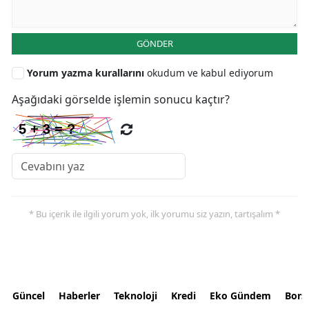
GÖNDER
Yorum yazma kurallarını
okudum ve kabul ediyorum
Aşağıdaki görselde işlemin sonucu kaçtır?
* Bu içerik ile ilgili yorum yok, ilk yorumu siz yazın, tartışalım *
Güncel
Haberler
Teknoloji
Kredi
Eko Gündem
Bors