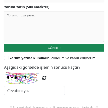
Yorum Yazın (500 Karakter)
GÖNDER
Yorum yazma kurallarını
okudum ve kabul ediyorum
Aşağıdaki görselde işlemin sonucu kaçtır?
* Bu içerik ile ilgili yorum yok, ilk yorumu siz yazın, tartışalım *