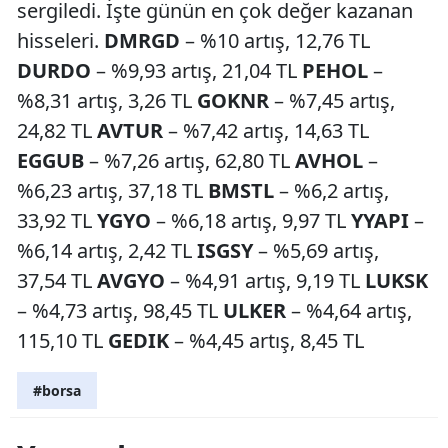
sergiledi. İşte günün en çok değer kazanan
hisseleri.
DMRGD
– %10 artış, 12,76 TL
DURDO
– %9,93 artış, 21,04 TL
PEHOL
–
%8,31 artış, 3,26 TL
GOKNR
– %7,45 artış,
24,82 TL
AVTUR
– %7,42 artış, 14,63 TL
EGGUB
– %7,26 artış, 62,80 TL
AVHOL
–
%6,23 artış, 37,18 TL
BMSTL
– %6,2 artış,
33,92 TL
YGYO
– %6,18 artış, 9,97 TL
YYAPI
–
%6,14 artış, 2,42 TL
ISGSY
– %5,69 artış,
37,54 TL
AVGYO
– %4,91 artış, 9,19 TL
LUKSK
– %4,73 artış, 98,45 TL
ULKER
– %4,64 artış,
115,10 TL
GEDIK
– %4,45 artış, 8,45 TL
#borsa