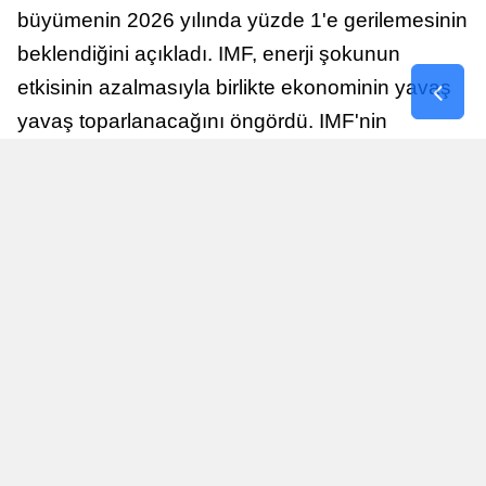
büyümenin 2026 yılında yüzde 1'e gerilemesinin
beklendiğini açıkladı. IMF, enerji şokunun
etkisinin azalmasıyla birlikte ekonominin yavaş
yavaş toparlanacağını öngördü. IMF'nin
raporuna göre, Birleşik Krallık ekonomisi,
sonraki yıllarda istikrarlı bir toparlanma süreci
yaşayabilir.
Yayınlanma
Nur Duman
16 Temmuz 2026 - 22:37