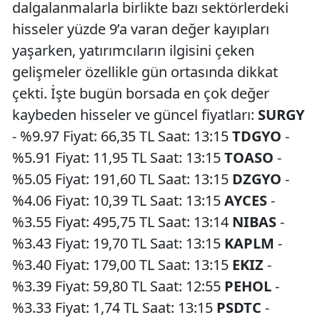
dalgalanmalarla birlikte bazı sektörlerdeki
hisseler yüzde 9’a varan değer kayıpları
yaşarken, yatırımcıların ilgisini çeken
gelişmeler özellikle gün ortasında dikkat
çekti. İşte bugün borsada en çok değer
kaybeden hisseler ve güncel fiyatları:
SURGY
- %9.97 Fiyat: 66,35 TL Saat: 13:15
TDGYO
-
%5.91 Fiyat: 11,95 TL Saat: 13:15
TOASO
-
%5.05 Fiyat: 191,60 TL Saat: 13:15
DZGYO
-
%4.06 Fiyat: 10,39 TL Saat: 13:15
AYCES
-
%3.55 Fiyat: 495,75 TL Saat: 13:14
NIBAS
-
%3.43 Fiyat: 19,70 TL Saat: 13:15
KAPLM
-
%3.40 Fiyat: 179,00 TL Saat: 13:15
EKIZ
-
%3.39 Fiyat: 59,80 TL Saat: 12:55
PEHOL
-
%3.33 Fiyat: 1,74 TL Saat: 13:15
PSDTC
-