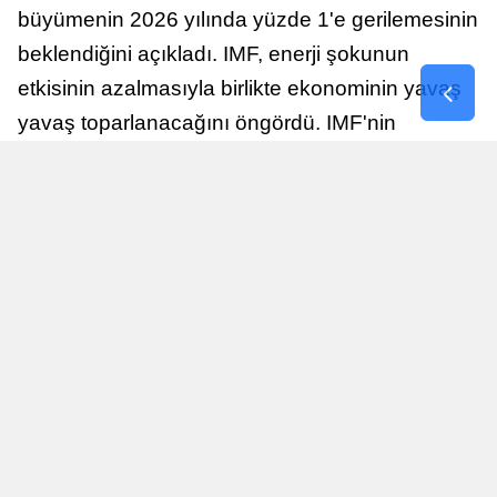
büyümenin 2026 yılında yüzde 1'e gerilemesinin
beklendiğini açıkladı. IMF, enerji şokunun
etkisinin azalmasıyla birlikte ekonominin yavaş
yavaş toparlanacağını öngördü. IMF'nin
raporuna göre, Birleşik Krallık ekonomisi,
sonraki yıllarda istikrarlı bir toparlanma süreci
yaşayabilir.
Yayınlanma
Nur Duman
16 Temmuz 2026 - 22:37