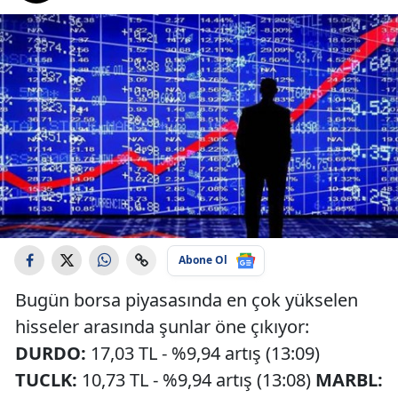
Abone Ol
Bugün borsa piyasasında en çok yükselen
hisseler arasında şunlar öne çıkıyor:
DURDO:
17,03 TL - %9,94 artış (13:09)
TUCLK:
10,73 TL - %9,94 artış (13:08)
MARBL: