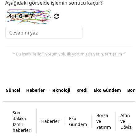
Aşağıdaki görselde işlemin sonucu kaçtır?
* Bu içerik ile ilgili yorum yok, ilk yorumu siz yazın, tartışalım *
Güncel
Haberler
Teknoloji
Kredi
Eko Gündem
Bors
Son
Borsa
Altın
dakika
Eko
Haberler
ve
ve
İzmir
Gündem
Yatırım
Döviz
haberleri