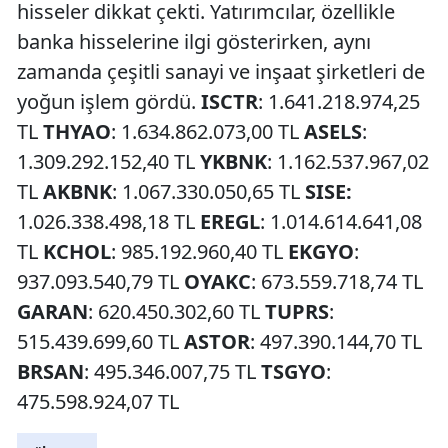
hisseler dikkat çekti. Yatırımcılar, özellikle
banka hisselerine ilgi gösterirken, aynı
zamanda çeşitli sanayi ve inşaat şirketleri de
yoğun işlem gördü.
ISCTR
: 1.641.218.974,25
TL
THYAO
: 1.634.862.073,00 TL
ASELS
:
1.309.292.152,40 TL
YKBNK
: 1.162.537.967,02
TL
AKBNK
: 1.067.330.050,65 TL
SISE:
1.026.338.498,18 TL
EREGL
: 1.014.614.641,08
TL
KCHOL
: 985.192.960,40 TL
EKGYO
:
937.093.540,79 TL
OYAKC
: 673.559.718,74 TL
GARAN
: 620.450.302,60 TL
TUPRS
:
515.439.699,60 TL
ASTOR
: 497.390.144,70 TL
BRSAN
: 495.346.007,75 TL
TSGYO
:
475.598.924,07 TL