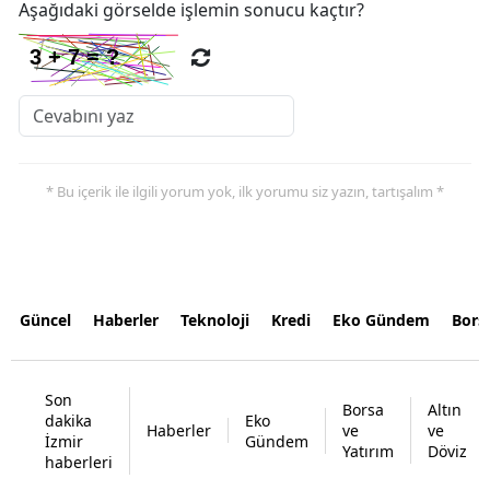
Aşağıdaki görselde işlemin sonucu kaçtır?
* Bu içerik ile ilgili yorum yok, ilk yorumu siz yazın, tartışalım *
Güncel
Haberler
Teknoloji
Kredi
Eko Gündem
Bors
Son
Borsa
Altın
dakika
Eko
Haberler
ve
ve
İzmir
Gündem
Yatırım
Döviz
haberleri