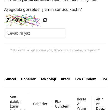
Aşağıdaki görselde işlemin sonucu kaçtır?
* Bu içerik ile ilgili yorum yok, ilk yorumu siz yazın, tartışalım *
Güncel
Haberler
Teknoloji
Kredi
Eko Gündem
Bors
Son
Borsa
Altın
dakika
Eko
Haberler
ve
ve
İzmir
Gündem
Yatırım
Döviz