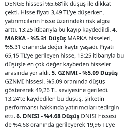
DENGE hissesi %5.68’lik düşüş ile dikkat
çekti. Hisse fiyatı 3,49 TL’ye düşerken,
yatırımcıların hisse üzerindeki risk algısı
arttı. 13:25 itibarıyla bu kayıp kaydedildi.
4.
MARKA - %5.31 Düşüş
MARKA hisseleri,
%5.31 oranında değer kaybı yaşadı. Fiyatı
65,15 TL’ye gerileyen hisse, 13:25 itibarıyla bu
düşüşle en çok değer kaybeden hisseler
arasında yer aldı.
5. GZNMI - %5.09 Düşüş
GZNMI hissesi, %5.09 oranında düşüş
göstererek 49,26 TL seviyesine geriledi.
13:24’te kaydedilen bu düşüş, şirketin
performansı hakkında yatırımcıları tedirgin
etti.
6. DNISI - %4.68 Düşüş
DNISI hissesi
de %4.68 oranında gerileyerek 19,96 TL’ye