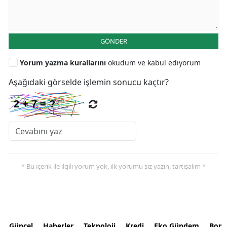
GÖNDER
Yorum yazma kurallarını
okudum ve kabul ediyorum
Aşağıdaki görselde işlemin sonucu kaçtır?
* Bu içerik ile ilgili yorum yok, ilk yorumu siz yazın, tartışalım *
Güncel
Haberler
Teknoloji
Kredi
Eko Gündem
Bors