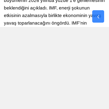
büyümenin 2026 yılında yüzde 1'e gerilemesinin
beklendiğini açıkladı. IMF, enerji şokunun
etkisinin azalmasıyla birlikte ekonominin yavaş
yavaş toparlanacağını öngördü. IMF'nin
raporuna göre, Birleşik Krallık ekonomisi,
sonraki yıllarda istikrarlı bir toparlanma süreci
yaşayabilir.
Yayınlanma
Nur Duman
16 Temmuz 2026 - 22:37