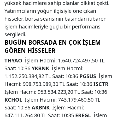
yüksek hacimlere sahip olanlar dikkat çekti.
Yatırımcıların yoğun ilgisiyle öne çıkan
hisseler, borsa seansının başından itibaren
işlem hacimleriyle güçlü bir performans
sergiledi.
BUGÜN BORSADA EN ÇOK İŞLEM
GÖREN HISSELER
THYAO
İşlem Hacmi: 1.640.724.497,50 TL
Saat: 10:36
YKBNK
İşlem Hacmi:
1.152.250.384,82 TL Saat: 10:36
PGSUS
İşlem
Hacmi: 998.753.989,30 TL Saat: 10:36
ISCTR
İşlem Hacmi: 953.534.223,20 TL Saat: 10:36
KCHOL
İşlem Hacmi: 743.179.460,50 TL
Saat: 10:36
AKBNK
İşlem Hacmi:
647.111.264,80 TL Saat: 10:35
EREGL
İşlem