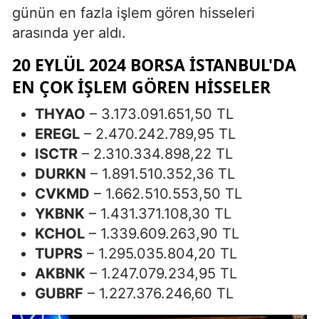
günün en fazla işlem gören hisseleri
arasında yer aldı.
20 EYLÜL 2024 BORSA İSTANBUL'DA
EN ÇOK İŞLEM GÖREN HISSELER
THYAO
– 3.173.091.651,50 TL
EREGL
– 2.470.242.789,95 TL
ISCTR
– 2.310.334.898,22 TL
DURKN
– 1.891.510.352,36 TL
CVKMD
– 1.662.510.553,50 TL
YKBNK
– 1.431.371.108,30 TL
KCHOL
– 1.339.609.263,90 TL
TUPRS
– 1.295.035.804,20 TL
AKBNK
– 1.247.079.234,95 TL
GUBRF
– 1.227.376.246,60 TL