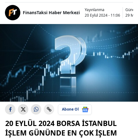
Yayınlanma
Güncel
FinansTaksi Haber Merkezi
20 Eylül 2024 - 11:06
29 Mart
Abone Ol
20 EYLÜL 2024 BORSA İSTANBUL
İŞLEM GÜNÜNDE EN ÇOK İŞLEM