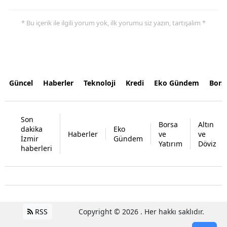
* Bu içerik ile ilgili yorum yok, ilk yorumu siz yazın, tartışalım *
Güncel
Haberler
Teknoloji
Kredi
Eko Gündem
Bors
Son
Borsa
Altın
dakika
Eko
Haberler
ve
ve
İzmir
Gündem
Yatırım
Döviz
haberleri
RSS
Copyright © 2026 . Her hakkı saklıdır.