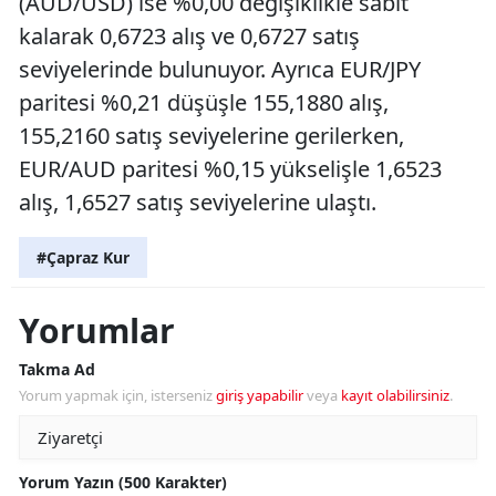
(AUD/USD) ise %0,00 değişiklikle sabit
kalarak 0,6723 alış ve 0,6727 satış
seviyelerinde bulunuyor. Ayrıca EUR/JPY
paritesi %0,21 düşüşle 155,1880 alış,
155,2160 satış seviyelerine gerilerken,
EUR/AUD paritesi %0,15 yükselişle 1,6523
alış, 1,6527 satış seviyelerine ulaştı.
#Çapraz Kur
Yorumlar
Takma Ad
Yorum yapmak için, isterseniz
giriş yapabilir
veya
kayıt olabilirsiniz
.
Yorum Yazın (500 Karakter)