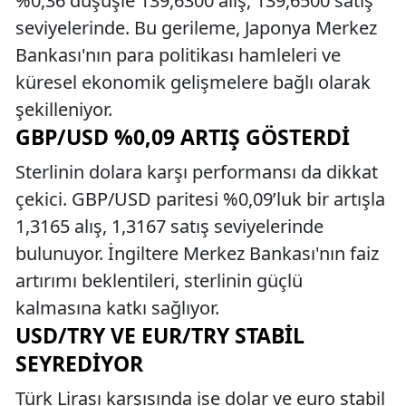
%0,36 düşüşle 139,6300 alış, 139,6500 satış
seviyelerinde. Bu gerileme, Japonya Merkez
Bankası'nın para politikası hamleleri ve
küresel ekonomik gelişmelere bağlı olarak
şekilleniyor.
GBP/USD %0,09 ARTIŞ GÖSTERDI
Sterlinin dolara karşı performansı da dikkat
çekici. GBP/USD paritesi %0,09’luk bir artışla
1,3165 alış, 1,3167 satış seviyelerinde
bulunuyor. İngiltere Merkez Bankası'nın faiz
artırımı beklentileri, sterlinin güçlü
kalmasına katkı sağlıyor.
USD/TRY VE EUR/TRY STABIL
SEYREDIYOR
Türk Lirası karşısında ise dolar ve euro stabil