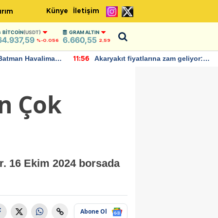
Künye
İletişim
ırım
BITCOIN
(USDT)
GRAM ALTIN
64.937,59
6.660,55
%-0.056
2,59
Batman Havalimanı
Akaryakıt fiyatlarına zam geliyor:
11:56
 açıklamalarda
Yeni tarih açıklandı
n Çok
or. 16 Ekim 2024 borsada
Abone Ol