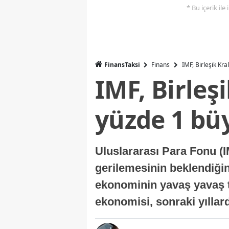
* Bu içerik ile
FinansTaksi
Finans
IMF, Birleşik Kr
IMF, Birleş
yüzde 1 bü
Uluslararası Para Fonu (I
gerilemesinin beklendiğini
ekonominin yavaş yavaş t
ekonomisi, sonraki yıllard