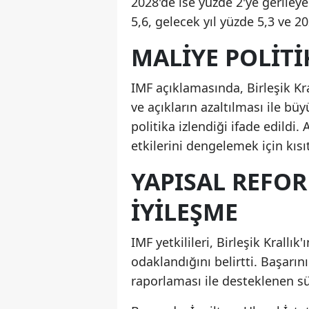
2028'de ise yüzde 2'ye gerileye
5,6, gelecek yıl yüzde 5,3 ve 2
MALIYE POLITI
IMF açıklamasında, Birleşik K
ve açıkların azaltılması ile b
politika izlendiği ifade edildi. 
etkilerini dengelemek için kısıt
YAPISAL REFO
İYILEŞME
IMF yetkilileri, Birleşik Krall
odaklandığını belirtti. Başarını
raporlaması ile desteklenen sü