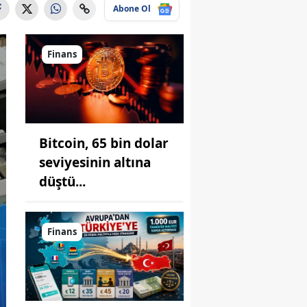
Abone Ol
Finans
Bitcoin, 65 bin dolar
seviyesinin altına
düştü...
Finans