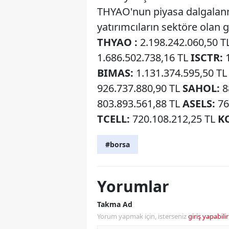
THYAO'nun piyasa dalgalanma
yatırımcıların sektöre olan
THYAO :
2.198.242.060,50 T
1.686.502.738,16 TL
ISCTR:
1
BIMAS:
1.131.374.595,50 T
926.737.880,90 TL
SAHOL:
8
803.893.561,88 TL
ASELS:
76
TCELL:
720.108.212,25 TL
K
#borsa
Yorumlar
Takma Ad
Yorum yapmak için, isterseniz
giriş yapabilir