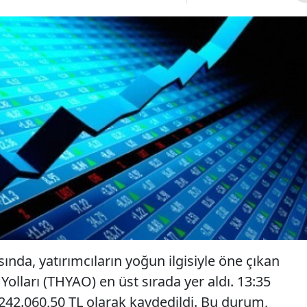
nda, yatırımcıların yoğun ilgisiyle öne çıkan
Yolları (THYAO) en üst sırada yer aldı. 13:35
.242.060,50 TL olarak kaydedildi. Bu durum,