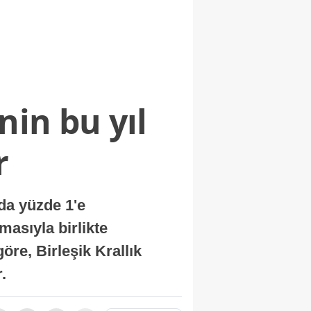
nin bu yıl
r
nda yüzde 1'e
masıyla birlikte
re, Birleşik Krallık
.