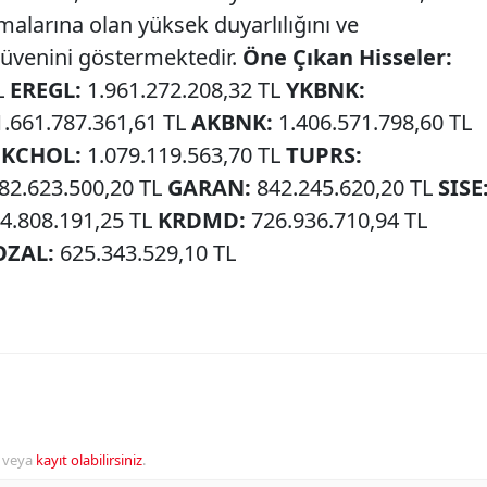
larına olan yüksek duyarlılığını ve
 güvenini göstermektedir.
Öne Çıkan Hisseler:
L
EREGL:
1.961.272.208,32 TL
YKBNK:
.661.787.361,61 TL
AKBNK:
1.406.571.798,60 TL
L
KCHOL:
1.079.119.563,70 TL
TUPRS:
82.623.500,20 TL
GARAN:
842.245.620,20 TL
SISE
4.808.191,25 TL
KRDMD:
726.936.710,94 TL
OZAL:
625.343.529,10 TL
veya
kayıt olabilirsiniz
.