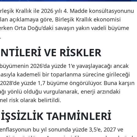
irleşik Krallık ile 2026 yılı 4. Madde konsültasyonunu
n açıklamaya göre, Birleşik Krallık ekonomisi
rken Orta Doğu'daki savaşın yakın vadeli büyüme
.
TILERI VE RISKLER
a büyümenin 2026'da yüzde 1'e yavaşlayacağı ancak
asıyla kademeli bir toparlanma sürecine girileceği
ve 2028'de yüzde 1,7 büyüme öngörülüyor. Buna karşın
ğı yönlü olduğu vurgulanarak, enerji arzındaki
 risk olarak belirtildi.
İŞSIZLIK TAHMINLERI
a enflasyonun bu yıl sonunda yüzde 3,5'e, 2027 ve