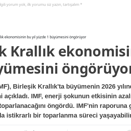
 ilgili yorum yok, ilk yorumu siz yazın, tartışalım *
allık ekonomisinin bu yıl yüzde 1 büyümesini öngörüyor
ik Krallık ekonomisi
yümesini öngörüyo
MF), Birleşik Krallık'ta büyümenin 2026 yılı
 açıkladı. IMF, enerji şokunun etkisinin azal
oparlanacağını öngördü. IMF'nin raporuna gö
a istikrarlı bir toparlanma süreci yaşayabilir