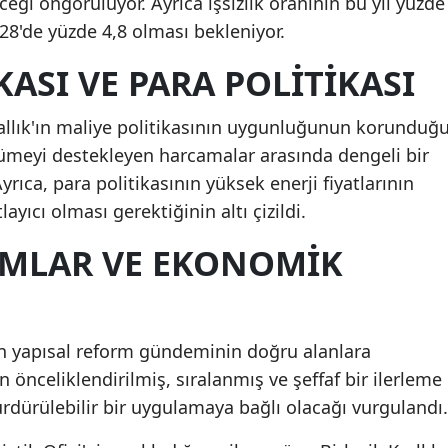
ceği öngörülüyor. Ayrıca işsizlik oranının bu yıl yüzde
028'de yüzde 4,8 olması bekleniyor.
KASI VE PARA POLITIKASI
rallık'ın maliye politikasının uygunluğunun korunduğ
üyümeyi destekleyen harcamalar arasında dengeli bir
Ayrıca, para politikasının yüksek enerji fiyatlarının
layıcı olması gerektiğinin altı çizildi.
RMLAR VE EKONOMIK
ık'ın yapısal reform gündeminin doğru alanlara
n önceliklendirilmiş, sıralanmış ve şeffaf bir ilerleme
rdürülebilir bir uygulamaya bağlı olacağı vurgulandı.