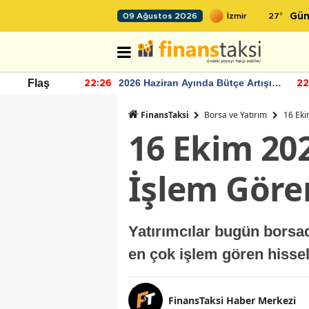
27
°
09 Ağustos 2026
Gün
r seviyesinin
2026 Haziran Ayında Bütçe Artışı
Flaş
22:26
22
Yaşandı
FinansTaksi
Borsa ve Yatırım
16 Eki
16 Ekim 20
İşlem Göre
Yatırımcılar bugün borsa
en çok işlem gören hissel
FinansTaksi Haber Merkezi