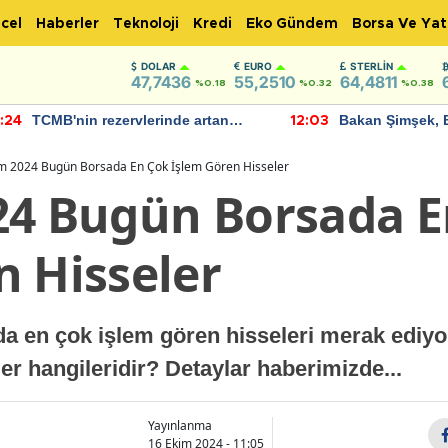
cel
Haberler
Teknoloji
Kredi
Eko Gündem
Borsa Ve Yat
DOLAR
EURO
STERLIN
47,7436
55,2510
64,4811
%0.18
%0.32
%0.38
TCMB'nin rezervlerinde artan
Bakan Şimşek, 
:24
12:03
momentum devam ediyor
için umut verici
bulundu
m 2024 Bugün Borsada En Çok İşlem Gören Hisseler
24 Bugün Borsada E
n Hisseler
da en çok işlem gören hisseleri merak ediy
er hangileridir? Detaylar haberimizde...
Yayınlanma
16 Ekim 2024 - 11:05