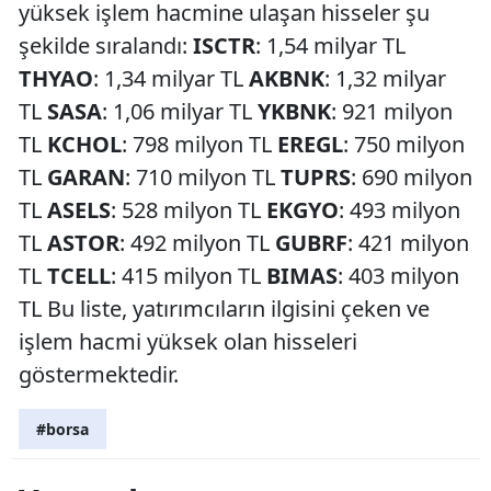
yüksek işlem hacmine ulaşan hisseler şu
şekilde sıralandı:
ISCTR
: 1,54 milyar TL
THYAO
: 1,34 milyar TL
AKBNK
: 1,32 milyar
TL
SASA
: 1,06 milyar TL
YKBNK
: 921 milyon
TL
KCHOL
: 798 milyon TL
EREGL
: 750 milyon
TL
GARAN
: 710 milyon TL
TUPRS
: 690 milyon
TL
ASELS
: 528 milyon TL
EKGYO
: 493 milyon
TL
ASTOR
: 492 milyon TL
GUBRF
: 421 milyon
TL
TCELL
: 415 milyon TL
BIMAS
: 403 milyon
TL Bu liste, yatırımcıların ilgisini çeken ve
işlem hacmi yüksek olan hisseleri
göstermektedir.
#borsa