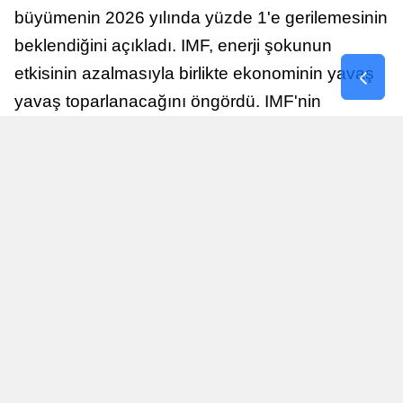
büyümenin 2026 yılında yüzde 1'e gerilemesinin
beklendiğini açıkladı. IMF, enerji şokunun
etkisinin azalmasıyla birlikte ekonominin yavaş
yavaş toparlanacağını öngördü. IMF'nin
raporuna göre, Birleşik Krallık ekonomisi,
sonraki yıllarda istikrarlı bir toparlanma süreci
yaşayabilir.
Yayınlanma
Nur Duman
16 Temmuz 2026 - 22:37