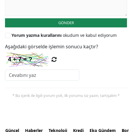
GÖNDER
Yorum yazma kurallarını
okudum ve kabul ediyorum
Aşağıdaki görselde işlemin sonucu kaçtır?
* Bu içerik ile ilgili yorum yok, ilk yorumu siz yazın, tartışalım *
Güncel
Haberler
Teknoloji
Kredi
Eko Gündem
Bors