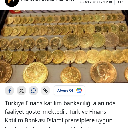
03 Ocak 2021 - 12:30
03 Oca
Abone Ol
Türkiye Finans katılım bankacılığı alanında
faaliyet göstermektedir. Türkiye Finans
Katılım Bankası İslami prensiplere uygun