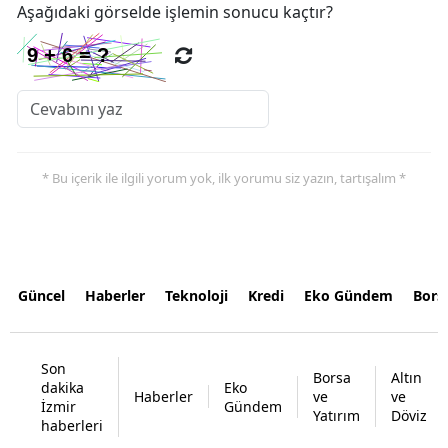
Aşağıdaki görselde işlemin sonucu kaçtır?
* Bu içerik ile ilgili yorum yok, ilk yorumu siz yazın, tartışalım *
Güncel
Haberler
Teknoloji
Kredi
Eko Gündem
Bors
Son
Borsa
Altın
dakika
Eko
Haberler
ve
ve
İzmir
Gündem
Yatırım
Döviz
haberleri