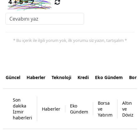
* Bu içerik ile ilgili yorum yok, ilk yorumu siz yazın, tartışalım *
Güncel
Haberler
Teknoloji
Kredi
Eko Gündem
Bors
Son
Borsa
Altın
dakika
Eko
Haberler
ve
ve
İzmir
Gündem
Yatırım
Döviz
haberleri