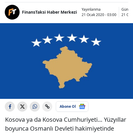
Yayınlanma
Günce
FinansTaksi Haber Merkezi
21 Ocak 2020 - 03:00
21 Oca
Abone Ol
Kosova ya da Kosova Cumhuriyeti… Yüzyıllar
boyunca Osmanlı Devleti hakimiyetinde